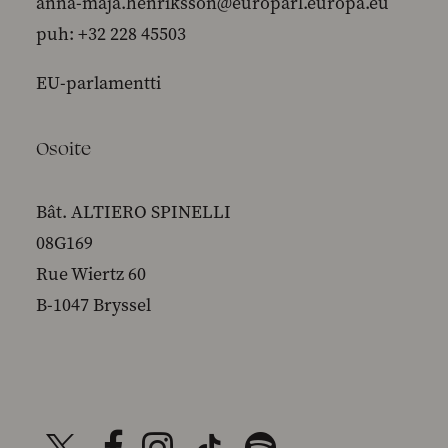
anna-maja.henriksson@europarl.europa.eu
puh: +32 228 45503
EU-parlamentti
Osoite
Bât. ALTIERO SPINELLI
08G169
Rue Wiertz 60
B-1047 Bryssel