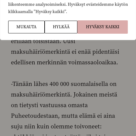
liikenteemme analysoimiseksi. Hyväksyt evästeidemme käytön
klikkaamalla ”Hyväksy kaikki”.
Kun muutokset tulevat voimaan,
MUKAUTA
HYLKÄÄ
HYVÄKSY KAIKKI
maksuhäiriömerkinnät käsitellään
erillään toisistaan. Uusi
maksuhäiriömerkintä ei enää pidentäisi
edellisen merkinnän voimassaoloaikaa.
-Tänään lähes 400 000 suomalaisella on
maksuhäiriömerkintä. Jokainen meistä
on tietysti vastuussa omasta
Puheetoudestaan, mutta elämä ei aina
suju niin kuin olemme toivoneet: