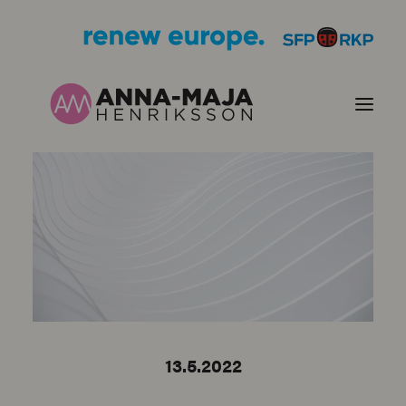
JULKAISUT
POLITIIKKANI
HENKILÖKUVA
YHTEYSTIEDOT
13.5.2022
KUVIA