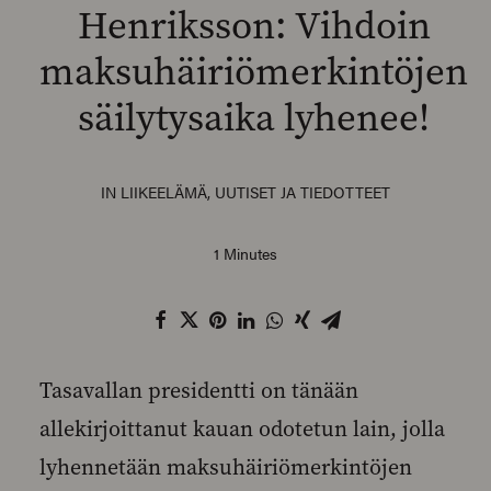
Henriksson: Vihdoin
maksuhäiriömerkintöjen
säilytysaika lyhenee!
SEARCH
IN
LIIKEELÄMÄ
,
UUTISET JA TIEDOTTEET
1 Minutes
Tasavallan presidentti on tänään
allekirjoittanut kauan odotetun lain, jolla
lyhennetään maksuhäiriömerkintöjen