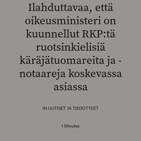
Ilahduttavaa, että
oikeusministeri on
kuunnellut RKP:tä
SEARCH
ruotsinkielisiä
käräjätuomareita ja -
notaareja koskevassa
asiassa
IN
UUTISET JA TIEDOTTEET
1 Minutes