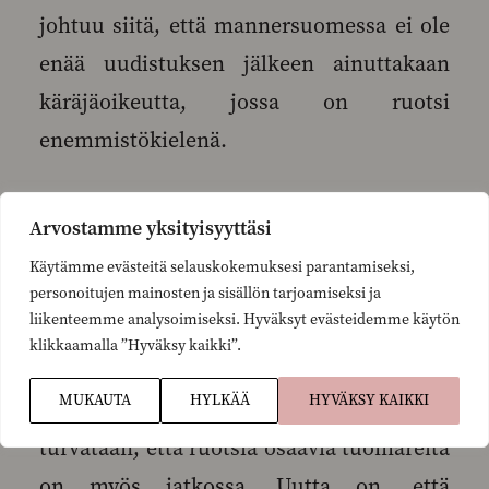
johtuu siitä, että mannersuomessa ei ole
enää uudistuksen jälkeen ainuttakaan
käräjäoikeutta, jossa on ruotsi
enemmistökielenä.
Arvostamme yksityisyyttäsi
Käytämme evästeitä selauskokemuksesi parantamiseksi,
− Perustamalla ruotsinkielisiä
personoitujen mainosten ja sisällön tarjoamiseksi ja
liikenteemme analysoimiseksi. Hyväksyt evästeidemme käytön
käräjänotaarin virkoja voidaan turvata
klikkaamalla ”Hyväksy kaikki”.
ruotsinkielinen palvelu tuomioistuimissa
MUKAUTA
HYLKÄÄ
HYVÄKSY KAIKKI
myös tulevaisuudessa. Tällä tavalla
turvataan, että ruotsia osaavia tuomareita
on myös jatkossa. Uutta on, että