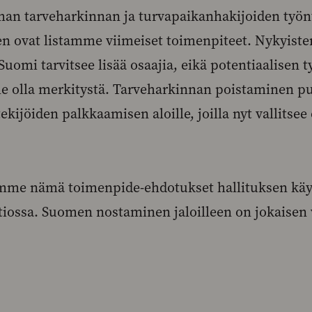
an tarveharkinnan ja turvapaikanhakijoiden työ
n ovat listamme viimeiset toimenpiteet. Nykyiste
Suomi tarvitsee lisää osaajia, eikä potentiaalisen 
le olla merkitystä. Tarveharkinnan poistaminen p
ekijöiden palkkaamisen aloille, joilla nyt vallits
e nämä toimenpide-ehdotukset hallituksen käyt
iossa. Suomen nostaminen jaloilleen on jokaisen 