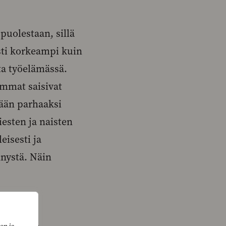
puolestaan, sillä
sti korkeampi kuin
ta työelämässä.
emmat saisivat
nään parhaaksi
esten ja naisten
eisesti ja
nnystä. Näin
vammaksi