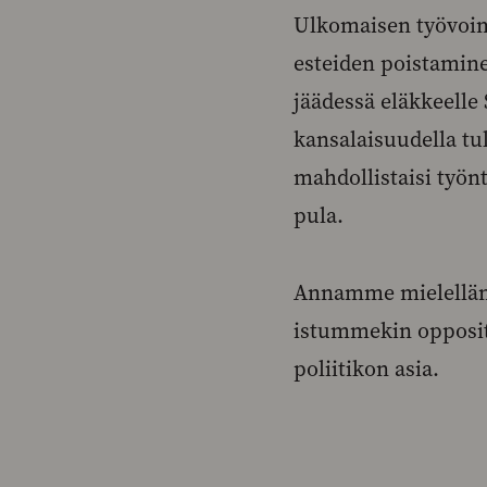
Ulkomaisen työvoim
esteiden poistamine
jäädessä eläkkeelle 
kansalaisuudella tu
mahdollistaisi työnt
pula.
Annamme mielellämm
istummekin opposit
poliitikon asia.