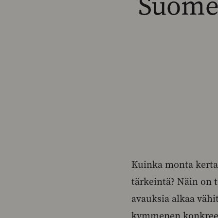
Suomea
Kuinka monta kerta
tärkeintä? Näin on 
avauksia alkaa vähit
kymmenen konkreett