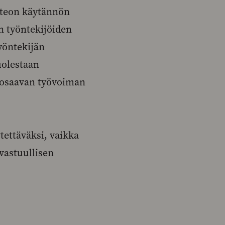
nteon käytännön
n työntekijöiden
työntekijän
uolestaan
ee osaavan työvoiman
ettäväksi, vaikka
vastuullisen