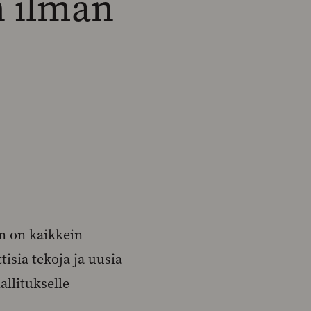
n ilman
n on kaikkein
isia tekoja ja uusia
allitukselle