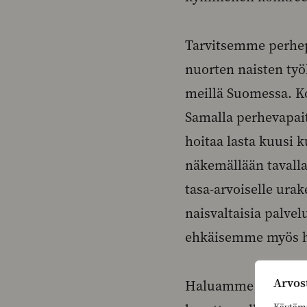
Tarvitsemme perhepo
nuorten naisten työ
meillä Suomessa. Ko
Samalla perhevapait
hoitaa lasta kuusi 
näkemällään tavalla
tasa-arvoiselle urak
naisvaltaisia palve
ehkäisemme myös h
Arvos
Haluamme tehdä an