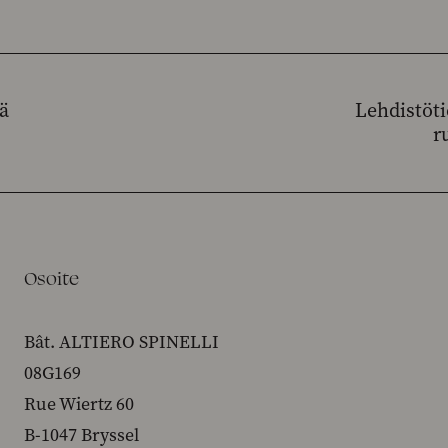
ää
Lehdistöti
r
Osoite
Bât. ALTIERO SPINELLI
08G169
Rue Wiertz 60
B-1047 Bryssel