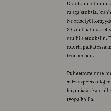
Opintotuen tulorajo
rangaistuksia, kunh
Nuorisotyöttömyyde
30-vuotiaat nuoret s
muihin etuuksiin. 
nuoria palkatessaa
työelämään.
Puheetoutemme mene
sairauspoissaolojen
käynnistää kansalli
työpaikoilla.