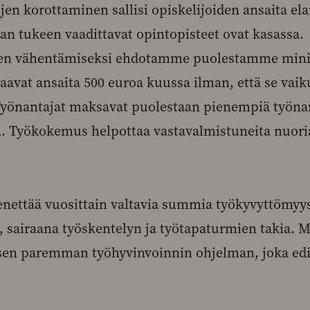
jen korottaminen sallisi opiskelijoiden ansaita el
an tukeen vaadittavat opintopisteet ovat kasassa.
n vähentämiseksi ehdotamme puolestamme minity
aavat ansaita 500 euroa kuussa ilman, että se vaiku
Työnantajat maksavat puolestaan pienempiä työn
n. Työkokemus helpottaa vastavalmistuneita nuori
ttää vuosittain valtavia summia työkyvyttömyys
, sairaana työskentelyn ja työtapaturmien takia.
sen paremman työhyvinvoinnin ohjelman, joka edis