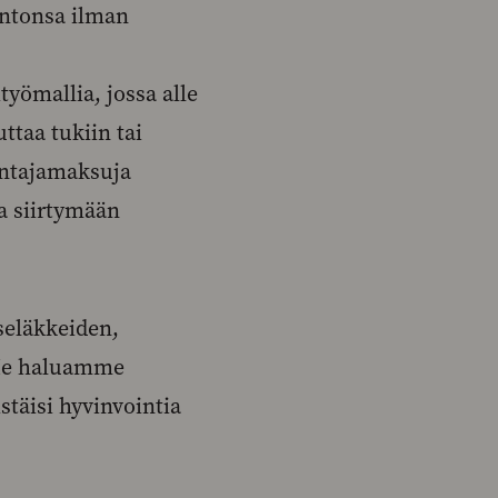
antonsa ilman
ömallia, jossa alle
ttaa tukiin tai
antajamaksuja
a siirtymään
eläkkeiden,
 Me haluamme
täisi hyvinvointia