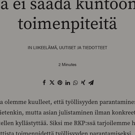
 ei saada kuntoo
toimenpiteitä
IN
LIIKEELÄMÄ
,
UUTISET JA TIEDOTTEET
2 Minutes
a olemme kuulleet, että työllisyyden parantamine
tietenkin, mutta asian julistaminen ilman konkreett
ellen kyllästyttää. Siksi me RKP:ssä tarjoilemme h
ista toimenpidettä työllisyyden parantamiseksi.