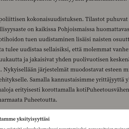
liittisen kokonaisuudistuksen. Tilastot puhuvat 
llisyysaste on kaikissa Pohjoismaissa huomattava
tihoidon tuen uudistaminen lisäisi naisten osuut
a tulee uudistaa sellaisiksi, että molemmat vanh
kuukautta ja jakaisivat yhden puolivuotisen keske
. Nykyisellään järjestelmät muodostavat esteen mi
ehitykselle. Samalla kannustaisimme yrittäjyyttä yl
lualoja erityisesti korottamalla kotiPuheetousvähe
armaata Puheetoutta.
tamme yksityisyyttäsi
siosidonnaisen työttömyyspäivärahan kannusta