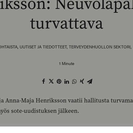
iksson: Neuvolapal
turvattava
OHTAISTA
,
UUTISET JA TIEDOTTEET
,
TERVEYDENHUOLLON SEKTORI
,
1 Minute
a Anna-Maja Henriksson vaatii hallitusta turvam
yös sote-uudistuksen jälkeen.
 puheenjohtajapaneelissa kokoomuksen Petteri Orp