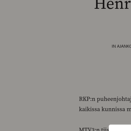
Henr
IN
AJANK
RKP:n puheenjohtaj
kaikissa kunnissa m
MTV3:n tiistaisessa