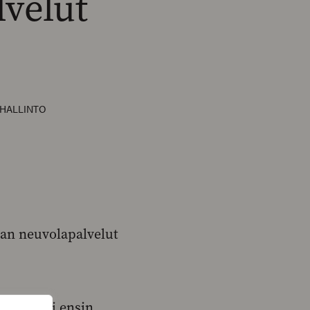
velut
HALLINTO
aan neuvolapalvelut
o julisti ensin