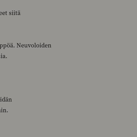
et siitä
Ylppöä. Neuvoloiden
ia.
eidän
in.