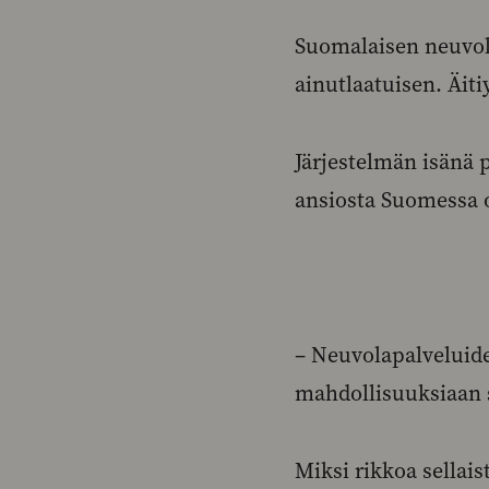
Suomalaisen neuvola
ainutlaatuisen. Äiti
Järjestelmän isänä 
ansiosta Suomessa 
– Neuvolapalveluid
mahdollisuuksiaan 
Miksi rikkoa sellais