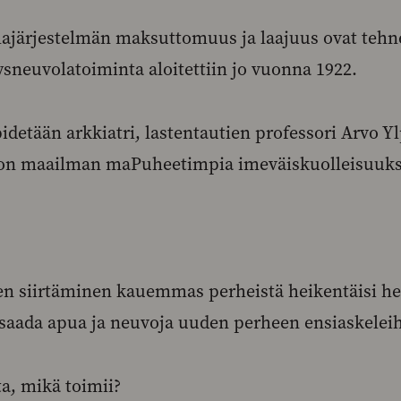
järjestelmän maksuttomuus ja laajuus ovat tehne
ysneuvolatoiminta aloitettiin jo vuonna 1922.
pidetään arkkiatri, lastentautien professori Arvo 
on maailman maPuheetimpia imeväiskuolleisuuks
en siirtäminen kauemmas perheistä heikentäisi h
saada apua ja neuvoja uuden perheen ensiaskeleih
ta, mikä toimii?