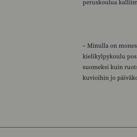
peruskoulua kalliimp
– Minulla on monesti
kielikylpykoulu posi
suomeksi kuin ruotsi
kuvioihin jo päiväk