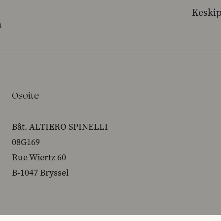
Keski
a
Osoite
Bât. ALTIERO SPINELLI
08G169
Rue Wiertz 60
B-1047 Bryssel