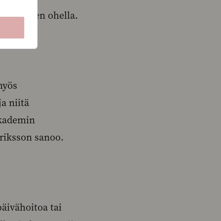
sen kielen ohella.
 myös
a niitä
Akademin
nriksson sanoo.
äivähoitoa tai