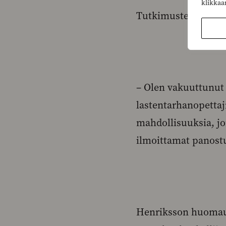
klikkaa
Tutkimusten mukaan 
– Olen vakuuttunut s
lastentarhanopettaj
mahdollisuuksia, jo
ilmoittamat panostu
Henriksson huomautt