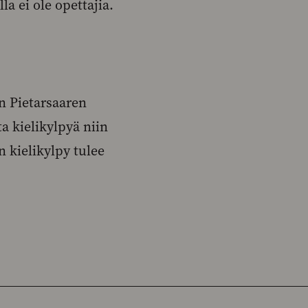
a ei ole opettajia.
in Pietarsaaren
a kielikylpyä niin
n kielikylpy tulee