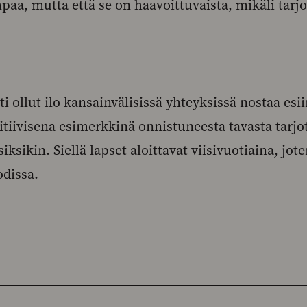
aa, mutta että se on haavoittuvaista, mikäli tarjoll
 ollut ilo kansainvälisissä yhteyksissä nostaa esi
tiivisena esimerkkinä onnistuneesta tavasta tarjot
ksikin. Siellä lapset aloittavat viisivuotiaina, jote
odissa.