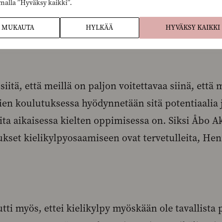
malla ”Hyväksy kaikki”.
kielikylvyt vahvistavat oppilaiden äidinkieltä toi
MUKAUTA
HYLKÄÄ
HYVÄKSY KAIKKI
iitä, että meillä on paljon voitettavaa siinä, että
ien koulutuksessa hyödynnetään sitä potentiaalia j
ita aikaisessa kielten oppimisessa on. Siksi Åbo 
kset kielikylpyosaamiseen ovat tervetulleita, He
i myös, ettei kielikylpy myöskään ole tavallista p