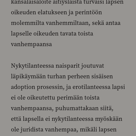
kansalaisaloite äitiyslaista turvaisi lapsen
oikeuden elatukseen ja perintöön
molemmilta vanhemmiltaan, sekä antaa
lapselle oikeuden tavata toista
vanhempaansa
Nykytilanteessa naisparit joutuvat
läpikäymään turhan perheen sisäisen
adoption prosessin, ja erotilanteessa lapsi
ei ole oikeutettu perimään toista
vanhempaansa, puhumattakaan siitä,
että lapsella ei nykytilanteessa myöskään
ole juridista vanhempaa, mikäli lapsen