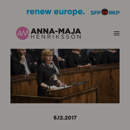
JULKAISUT
POLITIIKKANI
HENKILÖKUVA
YHTEYSTIEDOT
5.12.2017
KUVIA