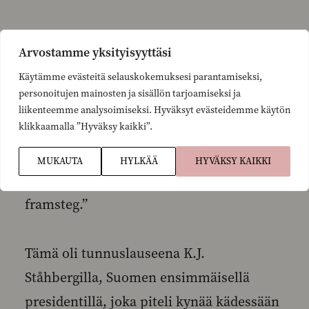
Arvostamme yksityisyyttäsi
Herra tasavallan presidentti,
Käytämme evästeitä selauskokemuksesi parantamiseksi,
personoitujen mainosten ja sisällön tarjoamiseksi ja
Arvoisa puhemies,
liikenteemme analysoimiseksi. Hyväksyt evästeidemme käytön
klikkaamalla ”Hyväksy kaikki”.
”Laillisuus, kansanvaltaisuus ja edistys.”
MUKAUTA
HYLKÄÄ
HYVÄKSY KAIKKI
”Laglighet, medbestämmande och
framsteg.”
Tämä oli tunnuslauseena K.J.
Ståhbergilla, Suomen ensimmäisellä
presidentillä, joka piteli kynää kädessään