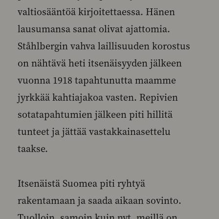
valtiosääntöä kirjoitettaessa. Hänen
lausumansa sanat olivat ajattomia.
Ståhlbergin vahva laillisuuden korostus
on nähtävä heti itsenäisyyden jälkeen
vuonna 1918 tapahtunutta maamme
jyrkkää kahtiajakoa vasten. Repivien
sotatapahtumien jälkeen piti hillitä
tunteet ja jättää vastakkainasettelu
taakse.
Itsenäistä Suomea piti ryhtyä
rakentamaan ja saada aikaan sovinto.
Tuolloin, samoin kuin nyt, meillä on