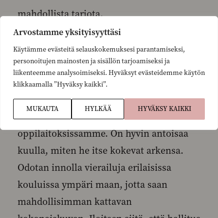
mahdollista tarjota.
Arvostamme yksityisyyttäsi
-Opetusministerinä minusta on
Käytämme evästeitä selauskokemuksesi parantamiseksi,
personoitujen mainosten ja sisällön tarjoamiseksi ja
äärimmäisen tärkeää saada keskustella
liikenteemme analysoimiseksi. Hyväksyt evästeidemme käytön
niin oppilaiden ja opiskelijoiden kuin
klikkaamalla ”Hyväksy kaikki”.
opettajien ja muun henkilökunnan
MUKAUTA
HYLKÄÄ
HYVÄKSY KAIKKI
kanssa kouluissamme ja
oppilaitoksissamme. On hyvin antoisaa
kuulla, miten he itse kokevat arkensa.
Odotan innolla vierailuja erilaisissa
kouluissa ympäri maan, jotta saan
mahdollisimman kattavan