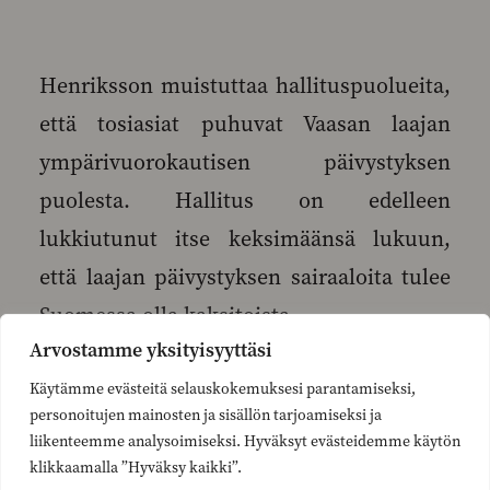
Henriksson muistuttaa hallituspuolueita,
että tosiasiat puhuvat Vaasan laajan
ympärivuorokautisen päivystyksen
puolesta. Hallitus on edelleen
lukkiutunut itse keksimäänsä lukuun,
että laajan päivystyksen sairaaloita tulee
Suomessa olla kaksitoista.
Arvostamme yksityisyyttäsi
Käytämme evästeitä selauskokemuksesi parantamiseksi,
personoitujen mainosten ja sisällön tarjoamiseksi ja
liikenteemme analysoimiseksi. Hyväksyt evästeidemme käytön
Hallituksen pitäisi nyt huomioida kaikki
klikkaamalla ”Hyväksy kaikki”.