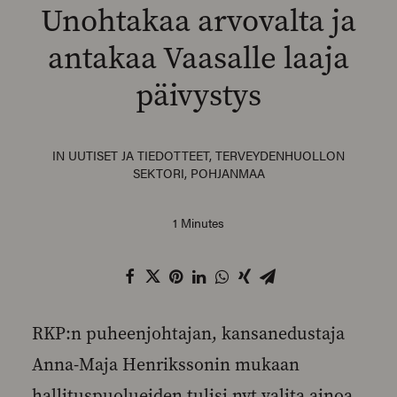
Unohtakaa arvovalta ja
antakaa Vaasalle laaja
päivystys
SEARCH
IN
UUTISET JA TIEDOTTEET
,
TERVEYDENHUOLLON
SEKTORI
,
POHJANMAA
1 Minutes
RKP:n puheenjohtajan, kansanedustaja
Anna-Maja Henrikssonin mukaan
hallituspuolueiden tulisi nyt valita ainoa