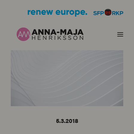
JULKAISUT
POLITIIKKANI
HENKILÖKUVA
YHTEYSTIEDOT
5.3.2018
KUVIA