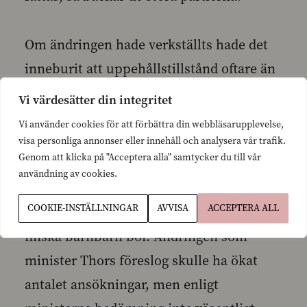
Om ändringen hade verkställts hade det
inneburit att uppehållstillstånd oftare än
idag hade kunnat beviljas till en myndig
Vi värdesätter din integritet
finsk medborgares föräldrar. I fallena
Vi använder cookies för att förbättra din webbläsarupplevelse,
Fadayel och Antonova, handlade det alltså
visa personliga annonser eller innehåll och analysera vår trafik.
Genom att klicka på "Acceptera alla" samtycker du till vår
om att mormor och farmor inte fick bli
användning av cookies.
kvar i vårt land där deras barn som är
COOKIE-INSTÄLLNINGAR
AVVISA
ACCEPTERA ALL
gifta med finska medborgare och deras
finska barnbarn bor. Ändringen som
minister Thors föreslog skulle ha ökat
antalet ansökningar, men enligt