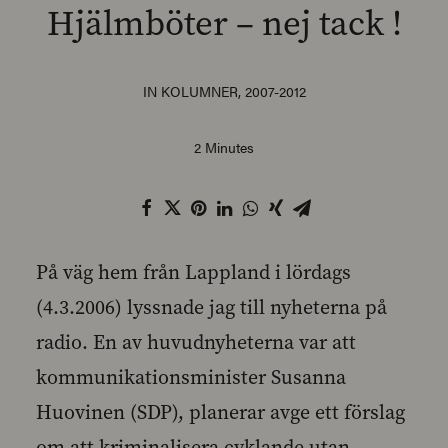
Hjälmböter – nej tack !
IN
KOLUMNER
,
2007-2012
SEARCH
2 Minutes
På väg hem från Lappland i lördags
(4.3.2006) lyssnade jag till nyheterna på
radio. En av huvudnyheterna var att
kommunikationsminister Susanna
Huovinen (SDP), planerar avge ett förslag
om att kriminalisera cyklande utan