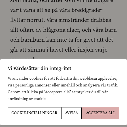
som fauna, och arter som vi inte tidigare
varit vana att se på våra breddgrader
flyttar norrut. Våra simstränder drabbas
allt oftare av blågröna alger, och våra barn
och barnbarn kan inte ta för givet att det
går att simma i havet eller insjön varje
sommardag.
Vi värdesätter din integritet
Vi använder cookies för att förbättra din webbläsarupplevelse,
visa personliga annonser eller innehåll och analysera vår trafik.
Genom att klicka på "Acceptera alla" samtycker du till vår
användning av cookies.
Vad behöver vi då göra? Jo, det är solklart
att vi måste fortsätta jobba för den gröna
COOKIE-INSTÄLLNINGAR
AVVISA
ACCEPTERA ALL
omställningen, att fasa ut fossila bränslen