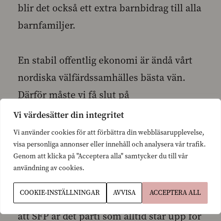
blir det också ett extra barnbidrag till alla
barnfamiljer.
En stabil offentlig ekonomi är ändå vårt
nordiska välfärdssamhälles bästa vän.
Därför måste vi få slut på
skuldsättningsspiralen – vi måste stävja
Vi värdesätter din integritet
låntagningen. Det behövs en plan för
Vi använder cookies för att förbättra din webbläsarupplevelse,
visa personliga annonser eller innehåll och analysera vår trafik.
balansering av statsfinanserna som
Genom att klicka på "Acceptera alla" samtycker du till vår
sträcker sig över två valperioder.
användning av cookies.
COOKIE-INSTÄLLNINGAR
AVVISA
ACCEPTERA ALL
I höst har det än en gång också blivit klar
att SFP är det parti som alltid står upp för