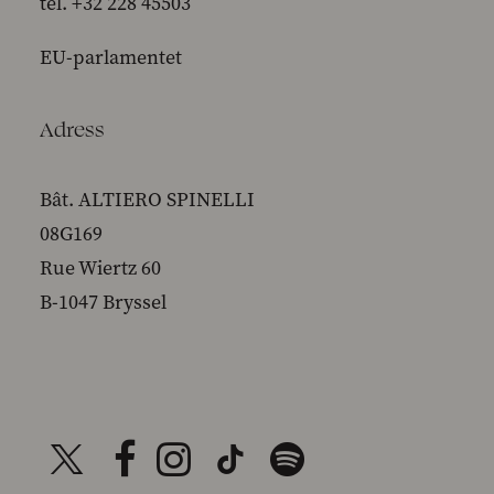
tel. +32 228 45503
EU-parlamentet
Adress
Bât. ALTIERO SPINELLI
08G169
Rue Wiertz 60
B-1047 Bryssel