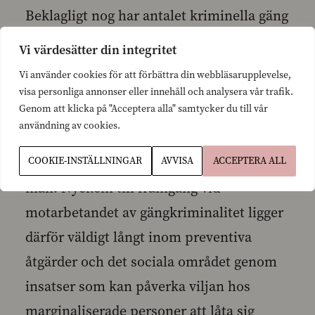
Beklagligt nog har antalet kriminella gäng
och gängmedlemmar ökat under de
Vi värdesätter din integritet
senaste åren och verksamheten verkar ha
Vi använder cookies för att förbättra din webbläsarupplevelse,
blivit mer internationell och yrkesmässig.
visa personliga annonser eller innehåll och analysera vår trafik.
Genom att klicka på "Acceptera alla" samtycker du till vår
En klart bidragande orsak till den ökande
användning av cookies.
trenden är de senaste årens ekonomiska
COOKIE-INSTÄLLNINGAR
AVVISA
ACCEPTERA ALL
kris och utslagningen av i synnerhet unga
män. Nyckeln till framgång vid
motarbetandet av gängkriminalitet ligger
därför väldigt långt inom preventiva
åtgärder och det sociala området genom
insatser som kan påverka viljan hos
marginaliserade personer att låta sig