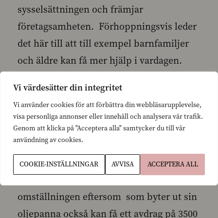
sysselsättningen och främjar
företagsamheten. Förhoppningsvis leder
det här till att till exempel barnfamiljer
och äldre kan få mer hjälp i vardagen.
Hushållsavdragets maximibelopp för
Vi värdesätter din integritet
hushållsarbete samt vård- och
Vi använder cookies för att förbättra din webbläsarupplevelse,
omsorgsarbete höjs märkbart från 2250
visa personliga annonser eller innehåll och analysera vår trafik.
euro till 3500 euro. Den avdragbara
Genom att klicka på "Acceptera alla" samtycker du till vår
användning av cookies.
andelen höjs från 40 till 60
procent. Hushållsavdraget är också en
COOKIE-INSTÄLLNINGAR
AVVISA
ACCEPTERA ALL
tydlig åtgärd för att främja den gröna
omställningen eftersom som byter ut sin
oljepanna också kan få ett avdrag på 3500