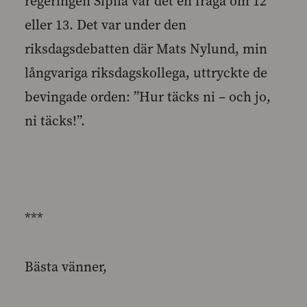
regeringen Sipilä var det en fråga om 12
eller 13. Det var under den
riksdagsdebatten där Mats Nylund, min
långvariga riksdagskollega, uttryckte de
bevingade orden: ”Hur täcks ni – och jo,
ni täcks!”.
***
Bästa vänner,