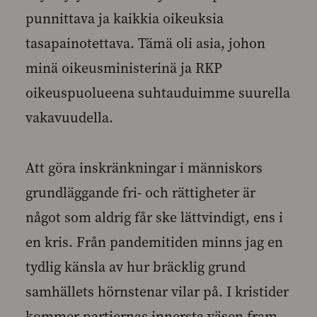
punnittava ja kaikkia oikeuksia
tasapainotettava. Tämä oli asia, johon
minä oikeusministerinä ja RKP
oikeuspuolueena suhtauduimme suurella
vakavuudella.
Att göra inskränkningar i människors
grundläggande fri- och rättigheter är
något som aldrig får ske lättvindigt, ens i
en kris. Från pandemitiden minns jag en
tydlig känsla av hur bräcklig grund
samhällets hörnstenar vilar på. I kristider
kommer partiernas innersta väsen fram.