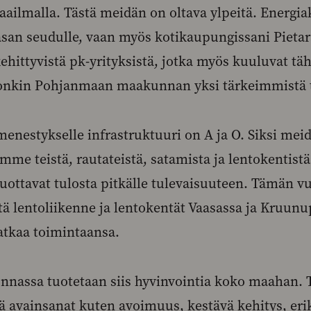
ailmalla. Tästä meidän on oltava ylpeitä. Energiak
asan seudulle, vaan myös kotikaupungissani Pietar
ehittyvistä pk-yrityksistä, jotka myös kuuluvat tä
onkin Pohjanmaan maakunnan yksi tärkeimmistä t
enestykselle infrastruktuuri on A ja O. Siksi mei
mme teistä, rautateistä, satamista ja lentokentist
tuottavat tulosta pitkälle tulevaisuuteen. Tämän v
ä lentoliikenne ja lentokentät Vaasassa ja Kruunu
jatkaa toimintaansa.
assa tuotetaan siis hyvinvointia koko maahan. 
ä avainsanat kuten avoimuus, kestävä kehitys, er