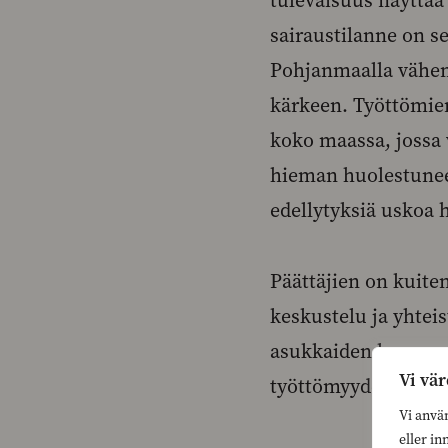
tulevaisuus näyttä
sairaustilanne on se
Pohjanmaalla vähem
kärkeen. Työttömien
koko maassa, jossa 
hieman huolestuneest
edellytyksiä uskoa 
Päättäjien on kuite
keskustelu ja yhtei
asukkaiden kanssa o
Vi vär
työttömyyden alhai
Vi anvä
eller in