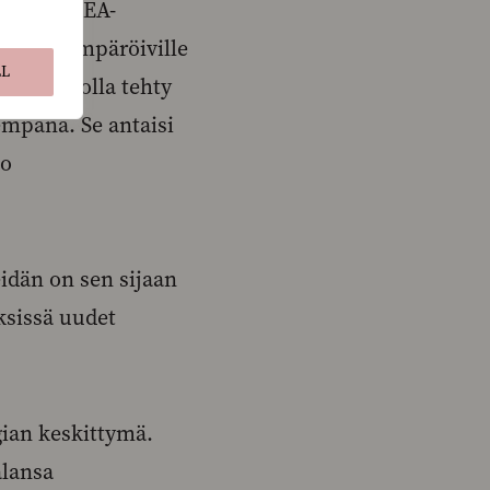
ta mm. IKEA-
ngille, ympäröiville
LL
ella taholla tehty
empänä. Se antaisi
jo
eidän on sen sijaan
yksissä uudet
ian keskittymä.
alansa