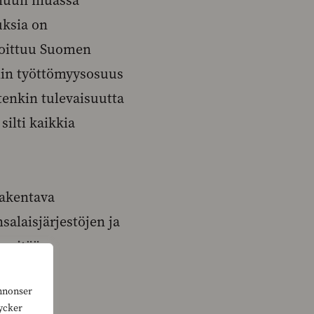
 muun muassa
uksia on
joittuu Suomen
lin työttömyysosuus
tenkin tulevaisuutta
silti kaikkia
Rakentava
salaisjärjestöjen ja
n pitää
annonser
tycker