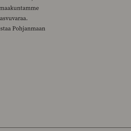
sen maakuntamme
kasvuvaraa.
vistaa Pohjanmaan