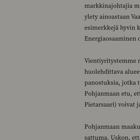
markkinajohtajia ma
ylety ainoastaan Va
esimerkkejä hyvin k
Energiaosaaminen 
Vientiyritystemme m
huolehdittava aluee
panostuksia, jotka 
Pohjanmaan etu, ett
Pietarsaari) voivat 
Pohjanmaan maakunn
sattuma. Uskon, ett