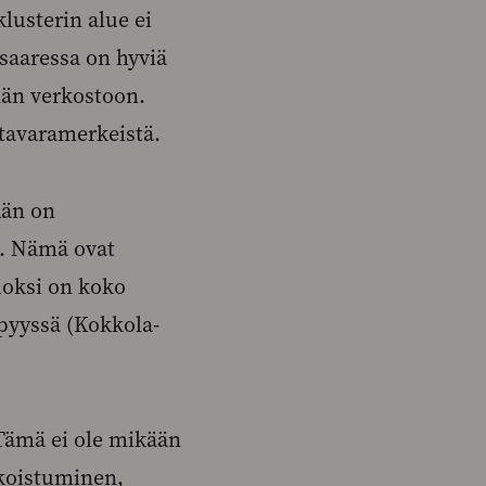
lusterin alue ei
saaressa on hyviä
hän verkostoon.
avaramerkeistä.
dän on
ä. Nämä ovat
uoksi on koko
pyyssä (Kokkola-
Tämä ei ole mikään
ikoistuminen,