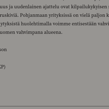
suus ja uudenlainen ajattelu ovat kilpailukykyi
uskiviä. Pohjanmaan yrityksissä on vielä paljon 
llytyksistä huolehtimalla voimme entisestään vah
Suomen vahvimpana alueena.
son
KP)