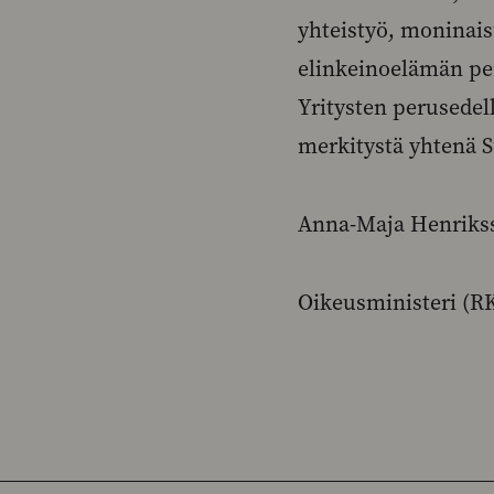
yhteistyö, moninai
elinkeinoelämän per
Yritysten perusede
merkitystä yhtenä 
Anna-Maja Henriks
Oikeusministeri (R