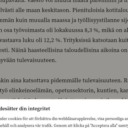
ä lupavalta. Väestö voi muuta maata paremmin ja
lvästi alle maan keskitason. Pienituloisia kotitalo
män kuin muualla maassa ja työllisyystilanne si
 osa työvoimasta oli lokakuussa 8,3 %, mikä on a
vastaava luku oli 12,2 %. Yrityksissä katsotaan kui
i. Näinä haasteellisina taloudellisina aikoina on 
hyvään tulevaisuuteen.
nkin aina katsottava pidemmälle tulevaisuuteen. 
styö elinkeinoelämän, opetussektorin, kuntien, kan
vat tärkeitä elementtejä, jotta voimme jatkossaki
desätter din integritet
sena.
nder cookies för att förbättra din webbläsarupplevelse, visa personliga 
nehåll och analysera vår trafik. Genom att klicka på "Acceptera alla" sam