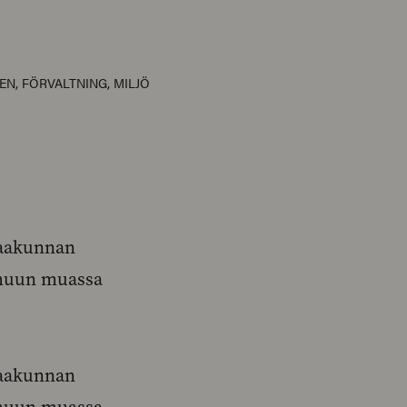
EN
,
FÖRVALTNING
,
MILJÖ
maakunnan
 muun muassa
maakunnan