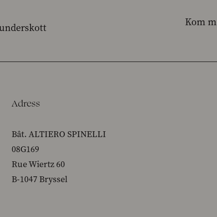
Kom me
iunderskott
Adress
Bât. ALTIERO SPINELLI
08G169
Rue Wiertz 60
B-1047 Bryssel