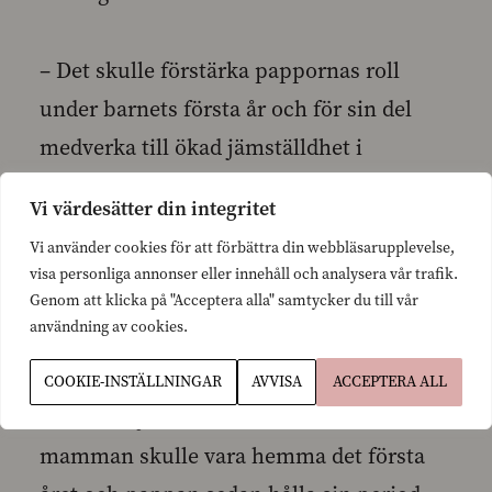
– Det skulle förstärka pappornas roll
under barnets första år och för sin del
medverka till ökad jämställdhet i
arbetslivet, sade Henriksson.
Vi värdesätter din integritet
Vi använder cookies för att förbättra din webbläsarupplevelse,
– Modellen skulle innebära sex månader
visa personliga annonser eller innehåll och analysera vår trafik.
föräldraledigt för mamman, sex månader
Genom att klicka på "Acceptera alla" samtycker du till vår
användning av cookies.
för pappan och sex månader valbart.
Perioderna kunde hållas i den ordning
COOKIE-INSTÄLLNINGAR
AVVISA
ACCEPTERA ALL
som familjen beslutar. T.ex. så att
mamman skulle vara hemma det första