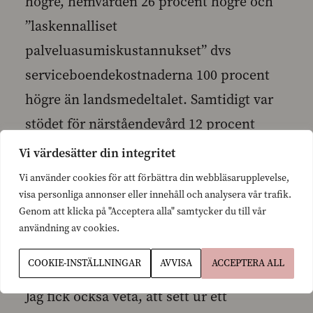
högre, hemvården 26 procent högre och
”laskennalliset
palveluasumiskustannukset” dvs
serviceboendekostnaderna 100 procent
högre än landsmedeltalet. Samtidigt var
stödet för närståendevård 12 procent
under landsmedeltalet.
Vi värdesätter din integritet
Vi använder cookies för att förbättra din webbläsarupplevelse,
visa personliga annonser eller innehåll och analysera vår trafik.
Förvaltningskostnaderna för social- och
Genom att klicka på "Acceptera alla" samtycker du till vår
hälsovården låg hela 123,6 procent över
användning av cookies.
landsmedeltalet !
COOKIE-INSTÄLLNINGAR
AVVISA
ACCEPTERA ALL
Jag fick också veta, att sett ur ett