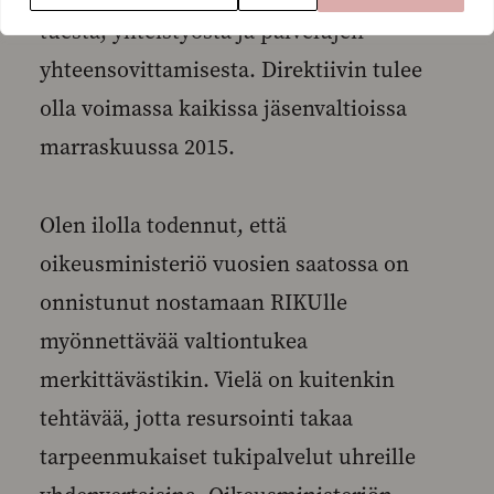
tuesta, yhteistyöstä ja palvelujen
yhteensovittamisesta. Direktiivin tulee
olla voimassa kaikissa jäsenvaltioissa
marraskuussa 2015.
Olen ilolla todennut, että
oikeusministeriö vuosien saatossa on
onnistunut nostamaan RIKUlle
myönnettävää valtiontukea
merkittävästikin. Vielä on kuitenkin
tehtävää, jotta resursointi takaa
tarpeenmukaiset tukipalvelut uhreille