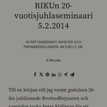
RIKUn 20-
vuotisjuhlaseminaari
5.2.2014
SEARCH
IN
RÄTTSVÄSENDET
,
NYHETER OCH
PRESSMEDDELANDEN
,
AKTUELLT
,
TAL
6 Minutes
Till en början vill jag varmt gratulera 20-
års jubilerande Brottsofferjouren och
samtidigt tacka Petra Kjällman för ett