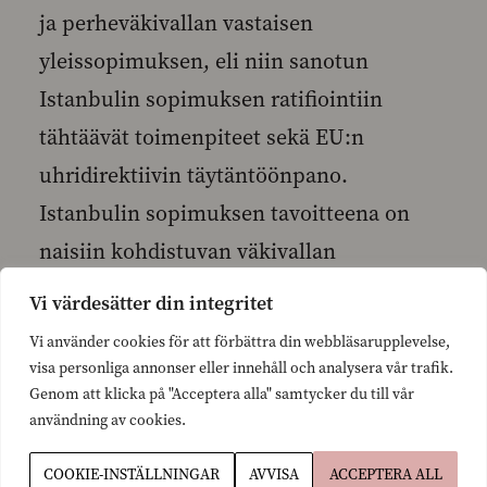
ja perheväkivallan vastaisen
yleissopimuksen, eli niin sanotun
Istanbulin sopimuksen ratifiointiin
tähtäävät toimenpiteet sekä EU:n
uhridirektiivin täytäntöönpano.
Istanbulin sopimuksen tavoitteena on
naisiin kohdistuvan väkivallan
ehkäiseminen ja poistaminen, uhrien
Vi värdesätter din integritet
suojelu sekä väkivallantekijöiden
Vi använder cookies för att förbättra din webbläsarupplevelse,
saattaminen syytteeseen. EU-direktiivissä
visa personliga annonser eller innehåll och analysera vår trafik.
Genom att klicka på "Acceptera alla" samtycker du till vår
taas säädetään muun muassa uhrin
användning av cookies.
oikeudesta käyttää tukipalveluja, yleisistä
COOKIE-INSTÄLLNINGAR
AVVISA
ACCEPTERA ALL
ja erityisistä tukipalveluista saatavasta