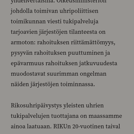
yhdenvertaisina. Oikeusministeriön
johdolla toimivan uhripoliittisen
toimikunnan viesti tukipalveluja
tarjoavien järjestöjen tilanteesta on
armoton: rahoituksen riittämättömyys,
pysyvän rahoituksen puuttuminen ja
epävarmuus rahoituksen jatkuvuudesta
muodostavat suurimman ongelman
näiden järjestöjen toiminnassa.
Rikosuhripäivystys yleisten uhrien
tukipalvelujen tuottajana on maassamme
ainoa laatuaan. RIKUn 20-vuotinen taival