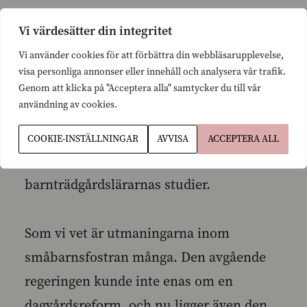
speciellt stöd i lärandet. Likaså behöver
Vi värdesätter din integritet
vi ta tillvara och stöda individuella
Vi använder cookies för att förbättra din webbläsarupplevelse,
begåvningar. Omgivningen spelar
visa personliga annonser eller innehåll och analysera vår trafik.
dessutom en viktig roll för lärande,
Genom att klicka på "Acceptera alla" samtycker du till vår
användning av cookies.
utveckling och fostran. Därför är det
viktigt att samhälle och kultur är
COOKIE-INSTÄLLNINGAR
AVVISA
ACCEPTERA ALL
naturliga delar av de blivande
barnträdgårdslärarnas studier.
Som vi vet är utmaningarna inom
småbarnsfostran många. Den avgående
regeringen kunde inte enas om en
dagvårdsreform, och nu ligger även den