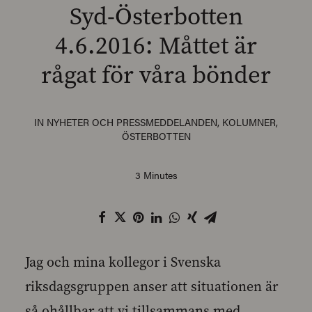
Syd-Österbotten
4.6.2016: Måttet är
rågat för våra bönder
SEARCH
IN
NYHETER OCH PRESSMEDDELANDEN
,
KOLUMNER
,
ÖSTERBOTTEN
3 Minutes
Jag och mina kollegor i Svenska
riksdagsgruppen anser att situationen är
så ohållbar att vi tillsammans med