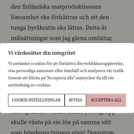
den finländska matproduktionens
lönsamhet ska förbättras och att den
tunga byråkratin ska lättas. Detta är
målsättningar som jag gärna omfattar,
men jag undrar när regeringen tänker ta
Vi värdesätter din integritet
itu med arbetet att förverkliga dem? Det
Vi använder cookies för att förbättra din webbläsarupplevelse,
börjar nämligen blir ganska bråttom.
visa personliga annonser eller innehåll och analysera vår trafik.
Genom att klicka på "Acceptera alla" samtycker du till vår
användning av cookies.
Att jordbrukarna inte fått sina stöd
COOKIE-INSTÄLLNINGAR
AVVISA
ACCEPTERA ALL
utbetalda i tid är fullkomligt
oacceptabelt! Vilken annan yrkesgrupp
skulle vänta på sin lön på samma sätt
som bönderna tvingas göra? Dessutom