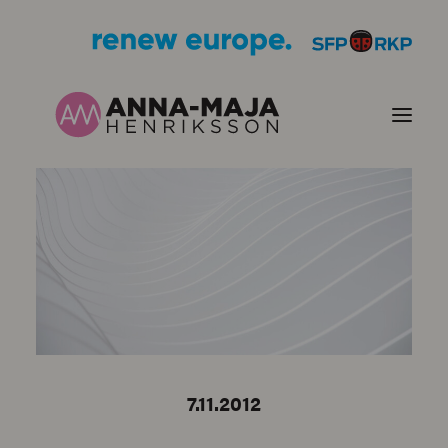
PUBLIKATIONER
HJÄRTEFRÅGOR
PERSONPORTRÄTT
KONTAKT
7.11.2012
BILDER