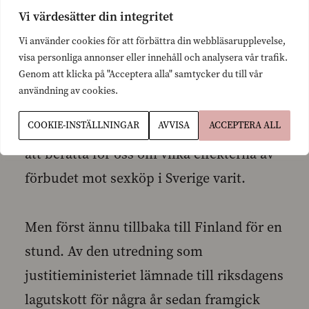
Just därför är det av mycket stort värde att
Vi värdesätter din integritet
justitiekansler Anna Skarhed, som ledde
Vi använder cookies för att förbättra din webbläsarupplevelse,
utvärderingen, är här i dag för att berätta
visa personliga annonser eller innehåll och analysera vår trafik.
Genom att klicka på "Acceptera alla" samtycker du till vår
om resultaten av utvärderingen.
användning av cookies.
Människohandelsrapportör Kajsa
COOKIE-INSTÄLLNINGAR
AVVISA
ACCEPTERA ALL
Wahlberg i sin tur kommer om en stund
att berätta för oss om vilka effekterna av
förbudet mot sexköp i Sverige varit.
Men först ännu tillbaka till Finland för en
stund. Av den utredning som
justitieministeriet lämnade till riksdagens
lagutskott för några år sedan framgick