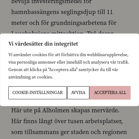
bevilja investeringsmedel för
hamnbassängens seglingsdjup till 11
meter och för grundningsarbetena för
Lauckokajens mittsektion. Två dagar
Vi värdesätter din integritet
senare tillträdde regeringen Katainen ….(
Av den regeringens minisitrar är vi tre här
Vi använder cookies för att förbättra din webbläsarupplevelse,
visa personliga annonser eller innehåll och analysera vår trafik.
idag.)
Genom att klicka på "Acceptera alla" samtycker du till vår
användning av cookies.
Bästa festpublik,
COOKIE-INSTÄLLNINGAR
AVVISA
ACCEPTERA ALL
Här ute på Alholmen skapas mervärde.
Här finns långt över tusen arbetsplatser,
som tillsammans ger staden och regionen