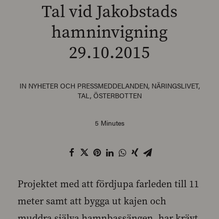
Tal vid Jakobstads
hamninvigning
29.10.2015
SEARCH
IN
NYHETER OCH PRESSMEDDELANDEN
,
NÄRINGSLIVET
,
TAL
,
ÖSTERBOTTEN
5 Minutes
Projektet med att fördjupa farleden till 11
meter samt att bygga ut kajen och
muddra själva hamnbassängen, har krävt