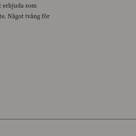
t erbjuda som
te. Något tvång för