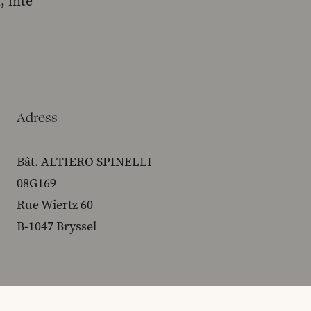
, inte
Adress
Bât. ALTIERO SPINELLI
08G169
Rue Wiertz 60
B-1047 Bryssel