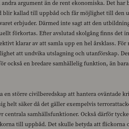
 andra argument än de rent ekonomiska. Det har be
d blir kallad till uppbåd och får möjlighet till den
svaret erbjuder. Därmed inte sagt att den utbildnin
uellt förkortas. Efter avslutad skolgång finns det in
ktivt klarar av att samla upp en hel årsklass. För
jlighet att undvika utslagning och utanförskap. D
för också en bredare samhällelig funktion, än bar
 en större civilberedskap att hantera oväntade kris
g helt säker då det gäller exempelvis terrorattacke
r centrala samhällsfunktioner. Också därför tycker 
ickorna till uppbåd. Det skulle betyda att flickorna