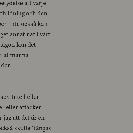
tydelse att varje
 utbildning och den
gen inte också kan
get annat nät i vårt
 någon kan det
en allmänna
a den
er. Inte heller
r eller attacker
jag att det är en
 också skulle ”fångas