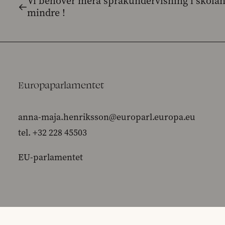
Vi behöver mera språkundervisning i skolan
mindre !
Europaparlamentet
anna-maja.henriksson@europarl.europa.eu
tel. +32 228 45503
EU-parlamentet