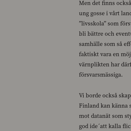
Men det finns också
ung gosse i vårt lan
”livsskola” som för
bli bättre och event
samhälle som så effe
faktiskt vara en mö
värnplikten har där
försvarsmässiga.
Vi borde också skapa
Finland kan känna si
mot datanät som sty
god ide´att kalla fl