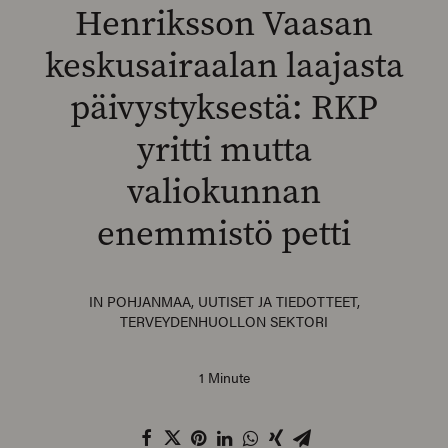
Henriksson Vaasan
keskusairaalan laajasta
päivystyksestä: RKP
SEARCH
yritti mutta
valiokunnan
enemmistö petti
IN
POHJANMAA
,
UUTISET JA TIEDOTTEET
,
TERVEYDENHUOLLON SEKTORI
1 Minute