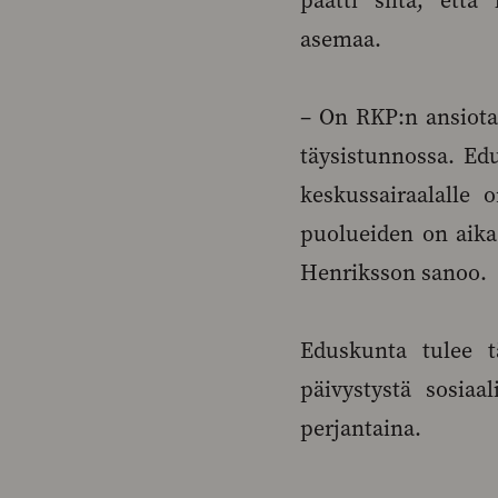
päätti siitä, että
asemaa.
– On RKP:n ansiota
täysistunnossa. Ed
keskussairaalalle
puolueiden on aika 
Henriksson sanoo.
Eduskunta tulee t
päivystystä sosiaa
perjantaina.