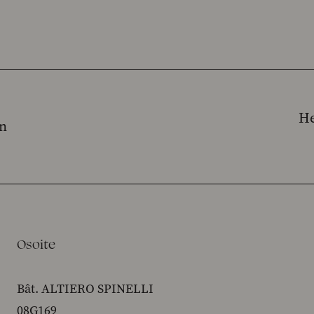
He
an
Osoite
Bât. ALTIERO SPINELLI
08G169