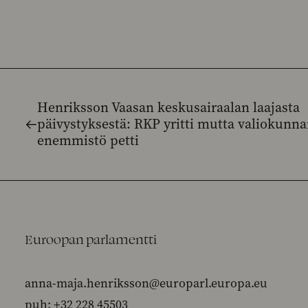
Henriksson Vaasan keskusairaalan laajasta
päivystyksestä: RKP yritti mutta valiokunn
enemmistö petti
Euroopan parlamentti
anna-maja.henriksson@europarl.europa.eu
puh: +32 228 45503