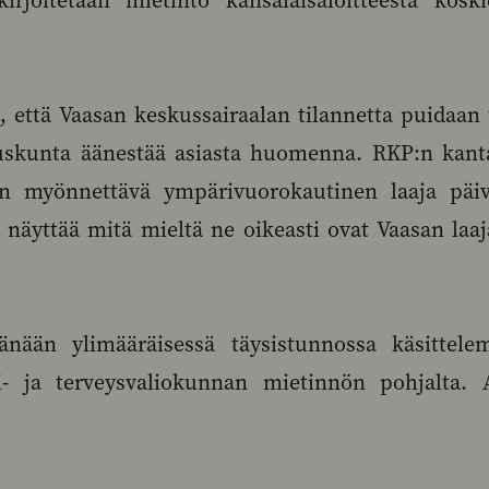
 kirjoitetaan mietintö kansalaisaloitteesta kosk
, että Vaasan keskussairaalan tilannetta puidaa
uskunta äänestää asiasta huomenna. RKP:n kant
 on myönnettävä ympärivuorokautinen laaja päi
näyttää mitä mieltä ne oikeasti ovat Vaasan laaj
änään ylimääräisessä täysistunnossa käsittele
li- ja terveysvaliokunnan mietinnön pohjalta. 