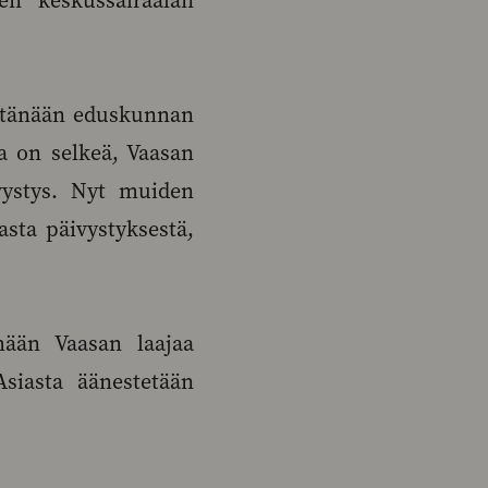
ien keskussairaalan
n tänään eduskunnan
a on selkeä, Vaasan
vystys. Nyt muiden
asta päivystyksestä,
mään Vaasan laajaa
Asiasta äänestetään