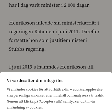
har i dag varit minister i 2 000 dagar.
Henriksson inledde sin ministerkarriär i
regeringen Katainen i juni 2011. Därefter
fortsatte hon som justitieminister i
Stubbs regering.
I juni 2019 utnämndes Henriksson till
justitieminister i regeringen Rinne och
Vi värdesätter din integritet
fortsätter i samma uppdrag i regeringen
Vi använder cookies för att förbättra din webbläsarupplevelse,
Marin.
visa personliga annonser eller innehåll och analysera vår trafik.
Genom att klicka på "Acceptera alla" samtycker du till vår
användning av cookies.
– Jag är oerhört tacksam att jag fått