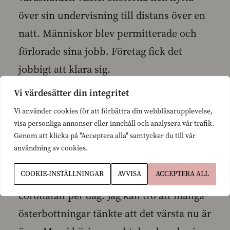
över sin undervisning till distans över en
natt. Människor blev permitterade och
förlorade sina jobb. Företag fick det
jobbigt att klara sig.
Vi värdesätter din integritet
Tack vare att finländarna följde
Vi använder cookies för att förbättra din webbläsarupplevelse,
rekommendationerna så väl och
visa personliga annonser eller innehåll och analysera vår trafik.
Genom att klicka på "Acceptera alla" samtycker du till vår
regeringen agerade i rätt tid kunde vi
användning av cookies.
stegvis öppna samhället igen. Under
COOKIE-INSTÄLLNINGAR
AVVISA
ACCEPTERA ALL
sommaren hade vi bara ett fåtal
coronafall per dag. Jag kan tro att många
österbottningar tänkte att det värsta nu är