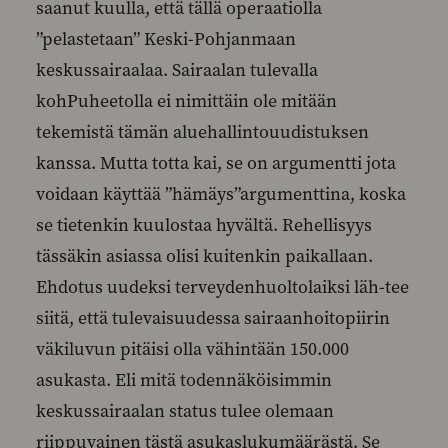
saanut kuulla, että tällä operaatiolla
”pelastetaan” Keski-Pohjanmaan
keskussairaalaa. Sairaalan tulevalla
kohPuheetolla ei nimittäin ole mitään
tekemistä tämän aluehallintouudistuksen
kanssa. Mutta totta kai, se on argumentti jota
voidaan käyttää ”hämäys”argumenttina, koska
se tietenkin kuulostaa hyvältä. Rehellisyys
tässäkin asiassa olisi kuitenkin paikallaan.
Ehdotus uudeksi terveydenhuoltolaiksi läh-tee
siitä, että tulevaisuudessa sairaanhoitopiirin
väkiluvun pitäisi olla vähintään 150.000
asukasta. Eli mitä todennäköisimmin
keskussairaalan status tulee olemaan
riippuvainen tästä asukaslukumäärästä. Se