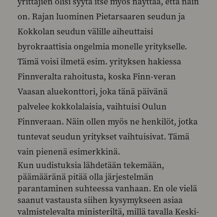
yrittäjien olisi syytä itse myös näyttää, että näin
on. Rajan luominen Pietarsaaren seudun ja
Kokkolan seudun välille aiheuttaisi
byrokraattisia ongelmia monelle yritykselle.
Tämä voisi ilmetä esim. yrityksen hakiessa
Finnveralta rahoitusta, koska Finn-veran
Vaasan aluekonttori, joka tänä päivänä
palvelee kokkolalaisia, vaihtuisi Oulun
Finnveraan. Näin ollen myös ne henkilöt, jotka
tuntevat seudun yritykset vaihtuisivat. Tämä
vain pienenä esimerkkinä.
Kun uudistuksia lähdetään tekemään,
päämääränä pitää olla järjestelmän
parantaminen suhteessa vanhaan. En ole vielä
saanut vastausta siihen kysymykseen asiaa
valmistelevalta ministeriltä, millä tavalla Keski-