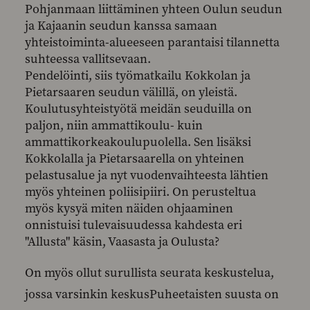
Pohjanmaan liittäminen yhteen Oulun seudun
ja Kajaanin seudun kanssa samaan
yhteistoiminta-alueeseen parantaisi tilannetta
suhteessa vallitsevaan.
Pendelöinti, siis työmatkailu Kokkolan ja
Pietarsaaren seudun välillä, on yleistä.
Koulutusyhteistyötä meidän seuduilla on
paljon, niin ammattikoulu- kuin
ammattikorkeakoulupuolella. Sen lisäksi
Kokkolalla ja Pietarsaarella on yhteinen
pelastusalue ja nyt vuodenvaihteesta lähtien
myös yhteinen poliisipiiri. On perusteltua
myös kysyä miten näiden ohjaaminen
onnistuisi tulevaisuudessa kahdesta eri
"Allusta" käsin, Vaasasta ja Oulusta?
On myös ollut surullista seurata keskustelua,
jossa varsinkin keskusPuheetaisten suusta on