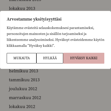
lokakuu 2013
syyskuu 2013
Arvostamme yksityisyyttäsi
elokuu 2013
Käytämme evästeitä selauskokemuksesi parantamiseksi,
personoitujen mainosten ja sisällön tarjoamiseksi ja
kesäkuu 2013
liikenteemme analysoimiseksi. Hyväksyt evästeidemme käytön
toukokuu 2013
klikkaamalla ”Hyväksy kaikki”.
huhtikuu 2013
MUKAUTA
HYLKÄÄ
HYVÄKSY KAIKKI
maaliskuu 2013
helmikuu 2013
tammikuu 2013
joulukuu 2012
marraskuu 2012
lokakuu 2012