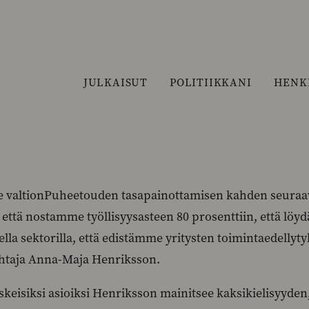
JULKAISUT
POLITIIKKANI
HENK
valtionPuheetouden tasapainottamisen kahden seuraav
, että nostamme työllisyysasteen 80 prosenttiin, että lö
isella sektorilla, että edistämme yritysten toimintaedel
htaja Anna-Maja Henriksson.
skeisiksi asioiksi Henriksson mainitsee kaksikielisyyden