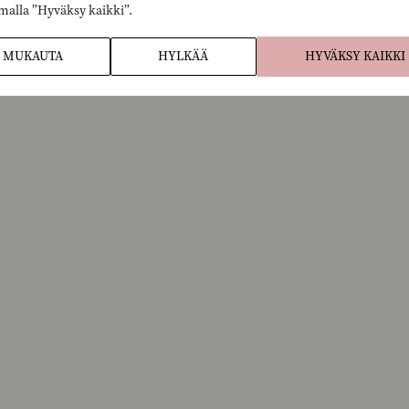
malla ”Hyväksy kaikki”.
MUKAUTA
HYLKÄÄ
HYVÄKSY KAIKKI