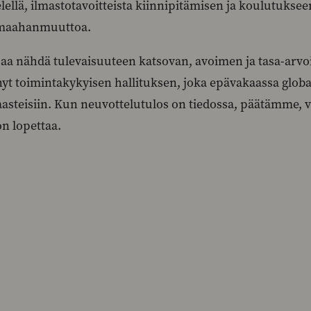
elellä, ilmastotavoitteista kiinnipitämisen ja koulutuks
 maahanmuuttoa.
aa nähdä tulevaisuuteen katsovan, avoimen ja tasa-a
 nyt toimintakykyisen hallituksen, joka epävakaassa glo
aasteisiin. Kun neuvottelutulos on tiedossa, päätämme, 
n lopettaa.