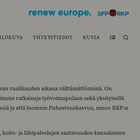
ILÖKUVA
YHTEYSTIEDOT
KUVIA
an vaalikauden aikana välttämättömänä. On
ydämme ratkaisuja työvoimapulaan sekä yksityisellä
lytyksiä ja että luomme Puheetouskasvua, sanoo RKP:n
, hoito- ja lähipalvelujen saatavuuden kansalaisten