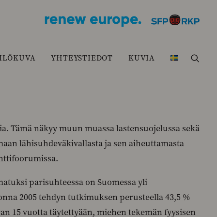
ILÖKUVA
YHTEYSTIEDOT
KUVIA
mia. Tämä näkyy muun muassa lastensuojelussa sekä
aan lähisuhdeväkivallasta ja sen aiheuttamasta
nttifoorumissa.
rmatuksi parisuhteessa on Suomessa yli
uonna 2005 tehdyn tutkimuksen perusteella 43,5 %
rran 15 vuotta täytettyään, miehen tekemän fyysisen