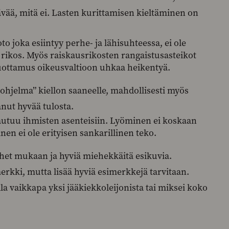
vää, mitä ei. Lasten kurittamisen kieltäminen on
 joka esiintyy perhe- ja lähisuhteessa, ei ole
 rikos. Myös raiskausrikosten rangaistusasteikot
 luottamus oikeusvaltioon uhkaa heikentyä.
-ohjelma” kiellon saaneelle, mahdollisesti myös
nut hyvää tulosta.
jautuu ihmisten asenteisiin. Lyöminen ei koskaan
nen ei ole erityisen sankarillinen teko.
et mukaan ja hyviä miehekkäitä esikuvia.
erkki, mutta lisää hyviä esimerkkejä tarvitaan.
 vaikkapa yksi jääkiekkoleijonista tai miksei koko