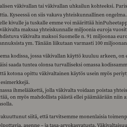
aalisen väkivallan tai väkivallan uhkailun kohteeksi. Pa
ttia. Kyseessä on siis vakava yhteiskunnallinen ongelma.
selle kivulle ja tuskalle emme voi määrittää hinPuheeta
väkivalta maksaa yhteiskunnalle miljoonia euroja vuositt
ohdistuva väkivalta maksoi Suomelle n. 91 miljoonaa euro
annuksista ym. Tänään liikutaan varmasti 100 miljoonan 
ema kodissa, jossa väkivallan käyttö kuuluu arkeen, on e
täisi saada tuntea olonsa turvalliseksi omassa kodissamm
että kotona opittu väkivaltainen käytös usein myös periy
esimerkkejä.
massa ihmelääkettä, jolla väkivalta voidaan poistaa yhte
ttää, on myös mahdollista päästä ellei päämäärään niin ai
solla.
vakuuttunut siitä, että tarvitsemme monenlaisia toimenpi
pottavia, asenne – ja tasa-arvokasvatusta. Väkivaltaisuu