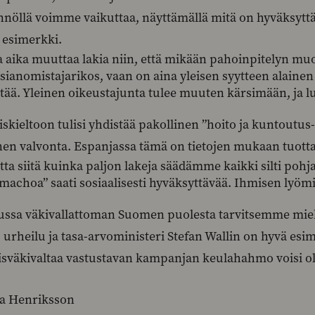
nnöllä voimme vaikuttaa, näyttämällä mitä on hyväksyttä
 esimerkki.
aika muuttaa lakia niin, että mikään pahoinpitelyn muoto
sianomistajarikos, vaan on aina yleisen syytteen alainen
ristää. Yleinen oikeustajunta tulee muuten kärsimään, ja
skieltoon tulisi yhdistää pakollinen ”hoito ja kuntoutus
nen valvonta. Espanjassa tämä on tietojen mukaan tuotta
ta siitä kuinka paljon lakeja säädämme kaikki silti poh
 ”machoa” saati sosiaalisesti hyväksyttävää. Ihmisen lyömi
ussa väkivallattoman Suomen puolesta tarvitsemme mieh
 urheilu ja tasa-arvoministeri Stefan Wallin on hyvä esim
isväkivaltaa vastustavan kampanjan keulahahmo voisi olla
a Henriksson