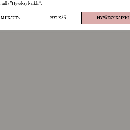
malla ”Hyväksy kaikki”.
MUKAUTA
HYLKÄÄ
HYVÄKSY KAIKKI