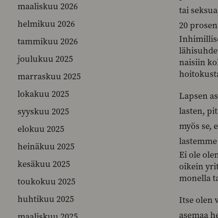
maaliskuu 2026
tai seksu
helmikuu 2026
20 prosen
Inhimilli
tammikuu 2026
lähisuhde
joulukuu 2025
naisiin k
hoitokust
marraskuu 2025
lokakuu 2025
Lapsen as
lasten, pi
syyskuu 2025
myös se, 
elokuu 2025
lastemme 
heinäkuu 2025
Ei ole ole
kesäkuu 2025
oikein yri
monella ta
toukokuu 2025
huhtikuu 2025
Itse olen 
asemaa hel
maaliskuu 2025