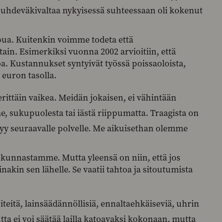
risuhdeväkivaltaa nykyisessä suhteessaan oli kokenut
ppua. Kuitenkin voimme todeta että
ain. Esimerkiksi vuonna 2002 arvioitiin, että
a. Kustannukset syntyivät työssä poissaoloista,
euron tasolla.
rittäin vaikea. Meidän jokaisen, ei vähintään
e, sukupuolesta tai iästä riippumatta. Traagista on
tyy seuraavalle polvelle. Me aikuisethan olemme
iskunnastamme. Mutta yleensä on niin, että jos
nakin sen lähelle. Se vaatii tahtoa ja sitoutumista
teitä, lainsäädännöllisiä, ennaltaehkäiseviä, uhrin
tta ei voi säätää lailla katoavaksi kokonaan, mutta