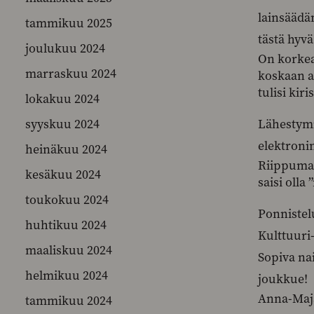
lainsäädä
tammikuu 2025
tästä hyvä
joulukuu 2024
On korkea 
marraskuu 2024
koskaan a
tulisi ki
lokakuu 2024
syyskuu 2024
Lähestymi
elektroni
heinäkuu 2024
Riippumat
kesäkuu 2024
saisi olla
toukokuu 2024
Ponnistel
huhtikuu 2024
Kulttuuri-
maaliskuu 2024
Sopiva na
helmikuu 2024
joukkue!
Anna-Maj
tammikuu 2024