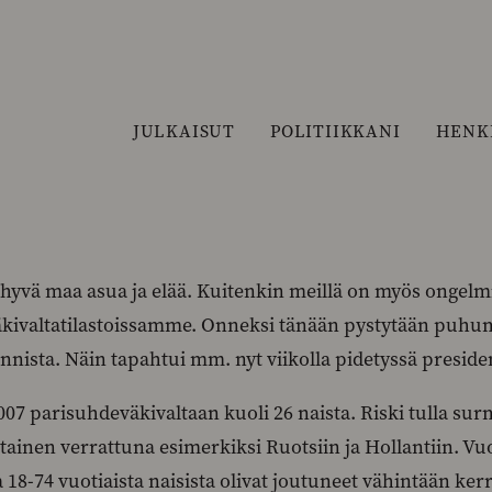
JULKAISUT
POLITIIKKANI
HENK
hyvä maa asua ja elää. Kuitenkin meillä on myös ongel
kivaltatilastoissamme. Onneksi tänään pystytään puhum
nnista. Näin tapahtui mm. nyt viikolla pidetyssä preside
07 parisuhdeväkivaltaan kuoli 26 naista. Riski tulla su
tainen verrattuna esimerkiksi Ruotsiin ja Hollantiin. V
 18-74 vuotiaista naisista olivat joutuneet vähintään ke