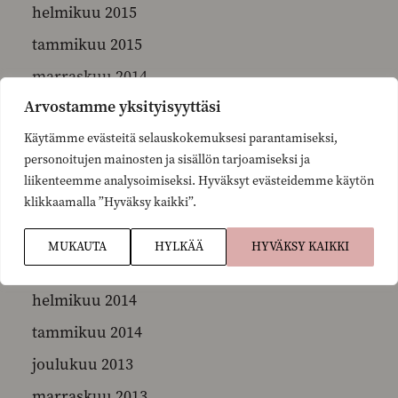
helmikuu 2015
tammikuu 2015
marraskuu 2014
Arvostamme yksityisyyttäsi
lokakuu 2014
Käytämme evästeitä selauskokemuksesi parantamiseksi,
syyskuu 2014
personoitujen mainosten ja sisällön tarjoamiseksi ja
kesäkuu 2014
liikenteemme analysoimiseksi. Hyväksyt evästeidemme käytön
klikkaamalla ”Hyväksy kaikki”.
toukokuu 2014
huhtikuu 2014
MUKAUTA
HYLKÄÄ
HYVÄKSY KAIKKI
maaliskuu 2014
helmikuu 2014
tammikuu 2014
joulukuu 2013
marraskuu 2013