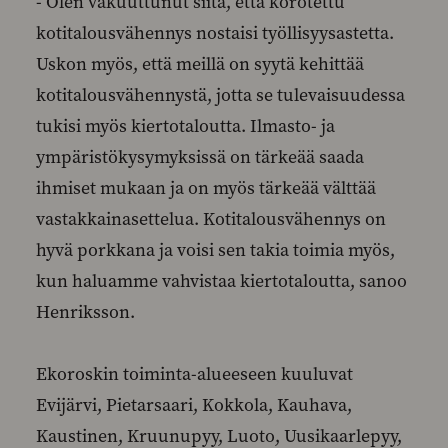
- Olen vakuuttunut siitä, että korotettu
kotitalousvähennys nostaisi työllisyysastetta.
Uskon myös, että meillä on syytä kehittää
kotitalousvähennystä, jotta se tulevaisuudessa
tukisi myös kiertotaloutta. Ilmasto- ja
ympäristökysymyksissä on tärkeää saada
ihmiset mukaan ja on myös tärkeää välttää
vastakkainasettelua. Kotitalousvähennys on
hyvä porkkana ja voisi sen takia toimia myös,
kun haluamme vahvistaa kiertotaloutta, sanoo
Henriksson.
Ekoroskin toiminta-alueeseen kuuluvat
Evijärvi, Pietarsaari, Kokkola, Kauhava,
Kaustinen, Kruunupyy, Luoto, Uusikaarlepyy,