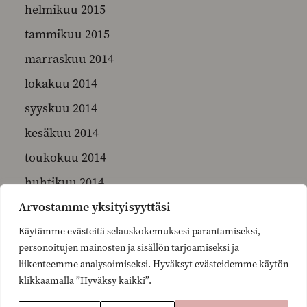
helmikuu 2015
tammikuu 2015
marraskuu 2014
lokakuu 2014
syyskuu 2014
kesäkuu 2014
toukokuu 2014
huhtikuu 2014
Arvostamme yksityisyyttäsi
maaliskuu 2014
helmikuu 2014
Käytämme evästeitä selauskokemuksesi parantamiseksi,
personoitujen mainosten ja sisällön tarjoamiseksi ja
tammikuu 2014
liikenteemme analysoimiseksi. Hyväksyt evästeidemme käytön
joulukuu 2013
klikkaamalla ”Hyväksy kaikki”.
marraskuu 2013