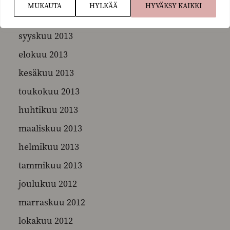
MUKAUTA
HYLKÄÄ
HYVÄKSY KAIKKI
lokakuu 2013
syyskuu 2013
elokuu 2013
kesäkuu 2013
toukokuu 2013
huhtikuu 2013
maaliskuu 2013
helmikuu 2013
tammikuu 2013
joulukuu 2012
marraskuu 2012
lokakuu 2012