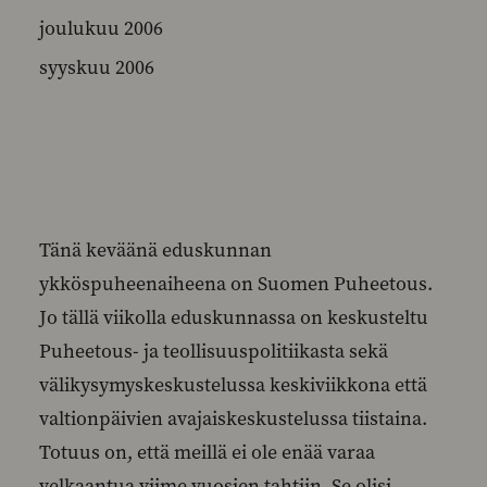
joulukuu 2006
syyskuu 2006
Tänä keväänä eduskunnan
ykköspuheenaiheena on Suomen Puheetous.
Jo tällä viikolla eduskunnassa on keskusteltu
Puheetous- ja teollisuuspolitiikasta sekä
välikysymyskeskustelussa keskiviikkona että
valtionpäivien avajaiskeskustelussa tiistaina.
Totuus on, että meillä ei ole enää varaa
velkaantua viime vuosien tahtiin. Se olisi