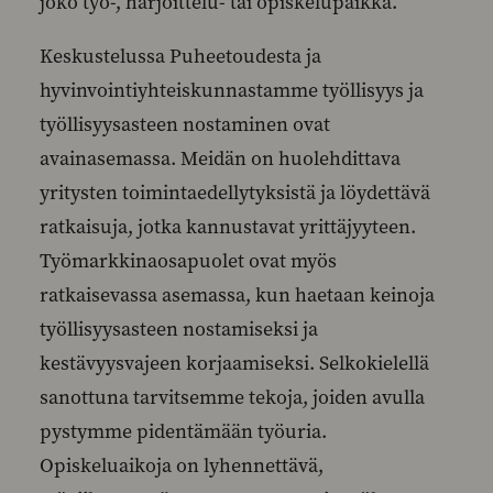
joko työ-, harjoittelu- tai opiskelupaikka.
Keskustelussa Puheetoudesta ja
hyvinvointiyhteiskunnastamme työllisyys ja
työllisyysasteen nostaminen ovat
avainasemassa. Meidän on huolehdittava
yritysten toimintaedellytyksistä ja löydettävä
ratkaisuja, jotka kannustavat yrittäjyyteen.
Työmarkkinaosapuolet ovat myös
ratkaisevassa asemassa, kun haetaan keinoja
työllisyysasteen nostamiseksi ja
kestävyysvajeen korjaamiseksi. Selkokielellä
sanottuna tarvitsemme tekoja, joiden avulla
pystymme pidentämään työuria.
Opiskeluaikoja on lyhennettävä,