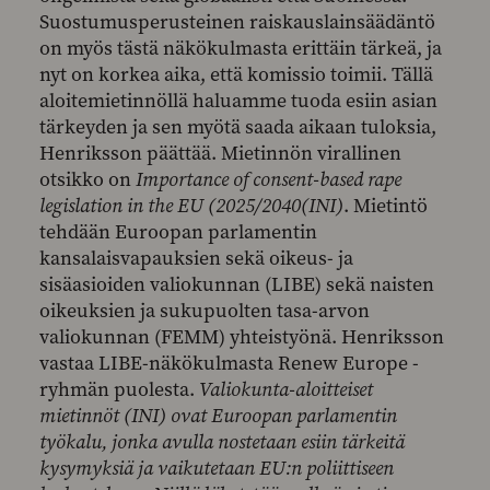
Suostumusperusteinen raiskauslainsäädäntö
on myös tästä näkökulmasta erittäin tärkeä, ja
nyt on korkea aika, että komissio toimii. Tällä
aloitemietinnöllä haluamme tuoda esiin asian
tärkeyden ja sen myötä saada aikaan tuloksia,
Henriksson päättää. Mietinnön virallinen
otsikko on
Importance of consent-based rape
legislation in the EU (2025/2040(INI)
. Mietintö
tehdään Euroopan parlamentin
kansalaisvapauksien sekä oikeus- ja
sisäasioiden valiokunnan (LIBE) sekä naisten
oikeuksien ja sukupuolten tasa-arvon
valiokunnan (FEMM) yhteistyönä. Henriksson
vastaa LIBE-näkökulmasta Renew Europe -
ryhmän puolesta.
Valiokunta-aloitteiset
mietinnöt (INI) ovat Euroopan parlamentin
työkalu, jonka avulla nostetaan esiin tärkeitä
kysymyksiä ja vaikutetaan EU:n poliittiseen