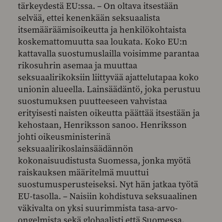
tärkeydestä EU:ssa. – On oltava itsestään
selvää, ettei kenenkään seksuaalista
itsemääräämisoikeutta ja henkilökohtaista
koskemattomuutta saa loukata. Koko EU:n
kattavalla suostumuslailla voisimme parantaa
rikosuhrin asemaa ja muuttaa
seksuaalirikoksiin liittyvää ajattelutapaa koko
unionin alueella. Lainsäädäntö, joka perustuu
suostumuksen puutteeseen vahvistaa
erityisesti naisten oikeutta päättää itsestään ja
kehostaan, Henriksson sanoo. Henriksson
johti oikeusministerinä
seksuaalirikoslainsäädännön
kokonaisuudistusta Suomessa, jonka myötä
raiskauksen määritelmä muuttui
suostumusperusteiseksi. Nyt hän jatkaa työtä
EU-tasolla. – Naisiin kohdistuva seksuaalinen
väkivalta on yksi suurimmista tasa-arvo-
ongelmista sekä globaalisti että Suomessa.