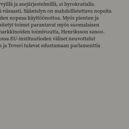
illä ja asejärjestelmillä, ei byrokratialla.
ä viisaasti. Sääntelyn on mahdollistettava nopeita
iden nopeaa käyttöönottoa. Myös pienten ja
Esitetyt toimet parantavat myös suomalaisen
markkinoiden toimivuutta, Henriksson sanoo.
ssa EU-instituutioden väliset neuvottelut
 ja Toveri tulevat edustamaan parlamenttia