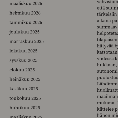
vahvistam
maaliskuu 2026
että suunn
helmikuu 2026
tärkeisiin
aikana pa
tammikuu 2026
summaavat
joulukuu 2025
helpoteta
tilapäise
marraskuu 2025
liittyvää 
lokakuu 2025
katsotaan 
yhdessä k
syyskuu 2025
hukkaan, v
elokuu 2025
autonomia
puolustus
heinäkuu 2025
Lähdimme 
kesäkuu 2025
huolimatt
maailmant
toukokuu 2025
mukana, 
huhtikuu 2025
kiittelee 
hänen mie
maaliskuu 2025