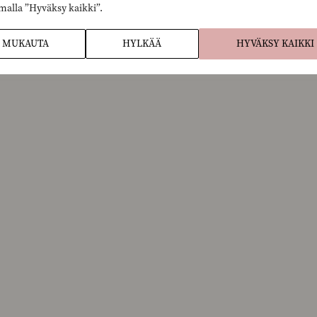
malla ”Hyväksy kaikki”.
MUKAUTA
HYLKÄÄ
HYVÄKSY KAIKKI