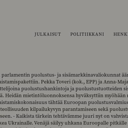
JULKAISUT
POLITIIKKANI
HENK
parlamentin puolustus- ja sisämarkkinavaliokunnat ää
aistamispakettiin. Pekka Toveri (kok., EPP) ja Anna-Ma
telijoina puolustushankintoja ja puolustustuotteiden sis
sä. Heidän mietintöluonnoksensa hyväksyttiin myöhään m
aistamiskokonaisuus tähtää Euroopan puolustusvalmiu
teollisuuden kilpailukyvyn parantamiseen sekä puolus
seen. - Kaikista tärkein tehtävämme juuri nyt on vahvist
kea Ukrainalle. Venäjä säilyy uhkana Euroopalle pitkälle