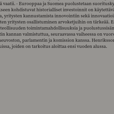
tä vaatii. - Eurooppaa ja Suomea puolustetaan suorituskyvy
een kohdistuvat historialliset investoinnit on käytettäv
a, yritysten kannustamista innovointiin sekä innovaatio
ten yritysten osallistuminen arvoketjuihin on tärkeää. 
teollisuuden toimintamahdollisuuksia ja puolustussisä
in kannan valmistuttua, seuraavassa vaiheessa on vuoro
neuvoston, parlamentin ja komission kanssa. Henriksson
issa, joiden on tarkoitus aloittaa ensi vuoden alussa.