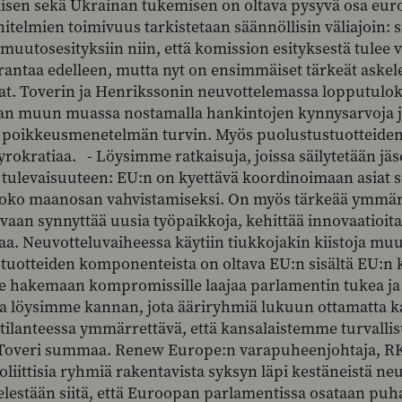
isen sekä Ukrainan tukemisen on oltava pysyvä osa euro
itelmien toimivuus tarkistetaan säännöllisin väliajoin: 
 muutosesityksiin niin, että komission esityksestä tulee
rantaa edelleen, mutta nyt on ensimmäiset tärkeät askele
. Toverin ja Henrikssonin neuvottelemassa lopputulok
an muun muassa nostamalla hankintojen kynnysarvoja j
n poikkeusmenetelmän turvin. Myös puolustustuotteiden s
byrokratiaa. - Löysimme ratkaisuja, joissa säilytetään j
tulevaisuuteen: EU:n on kyettävä koordinoimaan asiat sit
oko maanosan vahvistamiseksi. On myös tärkeää ymmärtä
aan synnyttää uusia työpaikkoja, kehittää innovaatioita 
a. Neuvotteluvaiheessa käytiin tiukkojakin kiistoja muu
tuotteiden komponenteista on oltava EU:n sisältä EU:n 
hakemaan kompromissille laajaa parlamentin tukea ja ol
a löysimme kannan, jota ääriryhmiä lukuun ottamatta ka
ilanteessa ymmärrettävä, että kansalaistemme turvallisuu
Toveri summaa. Renew Europe:n varapuheenjohtaja, R
poliittisia ryhmiä rakentavista syksyn läpi kestäneistä neu
lestään siitä, että Euroopan parlamentissa osataan puh