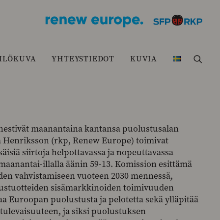
ILÖKUVA
YHTEYSTIEDOT
KUVIA
nestivät maanantaina kantansa puolustusalan
ja Henriksson (rkp, Renew Europe) toimivat
äisiä siirtoja helpottavassa ja nopeuttavassa
aanantai-illalla äänin 59-13. Komission esittämä
den vahvistamiseen vuoteen 2030 mennessä,
tustuotteiden sisämarkkinoiden toimivuuden
aa Euroopan puolustusta ja pelotetta sekä ylläpitää
 tulevaisuuteen, ja siksi puolustuksen