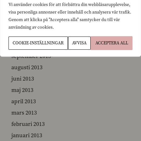
Vi använder cookies för att förbättra din webbläsarupplevelse,
januari 2014
visa personliga annonser eller innehåll och analysera vår trafik.
Genom att klicka på "Acceptera alla" samtycker du till vår
december 2013
användning av cookies.
november 2013
COOKIE-INSTÄLLNINGAR
AVVISA
ACCEPTERA ALL
oktober 2013
september 2013
augusti 2013
juni 2013
maj 2013
april 2013
mars 2013
februari 2013
januari 2013