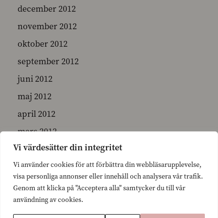
december 2012
november 2012
oktober 2012
september 2012
juni 2012
maj 2012
april 2012
mars 2012
Vi värdesätter din integritet
februari 2012
Vi använder cookies för att förbättra din webbläsarupplevelse,
januari 2012
visa personliga annonser eller innehåll och analysera vår trafik.
december 2011
Genom att klicka på "Acceptera alla" samtycker du till vår
användning av cookies.
november 2011