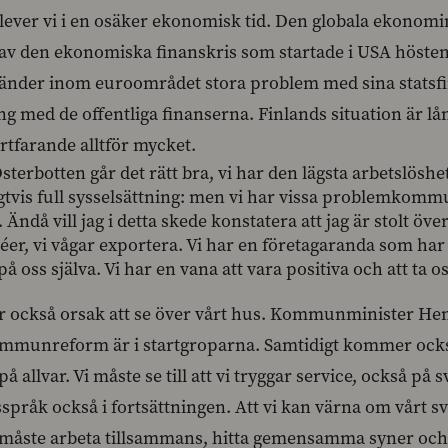
 lever vi i en osäker ekonomisk tid. Den globala ekonom
 av den ekonomiska finanskris som startade i USA hösten 
 länder inom euroområdet stora problem med sina statsf
ng med de offentliga finanserna. Finlands situation är 
ortfarande alltför mycket.
Österbotten går det rätt bra, vi har den lägsta arbetslösh
igtvis full sysselsättning: men vi har vissa problemkom
 Ändå vill jag i detta skede konstatera att jag är stolt öv
éer, vi vågar exportera. Vi har en företagaranda som har ex
 på oss själva. Vi har en vana att vara positiva och att ta os
r också orsak att se över vårt hus. Kommunminister Henn
mmunreform är i startgroparna. Samtidigt kommer också
a på allvar. Vi måste se till att vi tryggar service, ocks
språk också i fortsättningen. Att vi kan värna om vårt s
 måste arbeta tillsammans, hitta gemensamma syner och lö