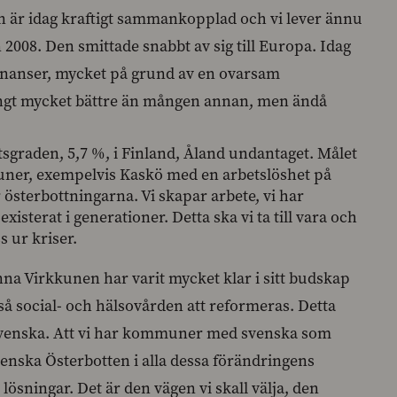
in är idag kraftigt sammankopplad och vi lever ännu
2008. Den smittade snabbt av sig till Europa. Idag
inanser, mycket på grund av en ovarsam
långt mycket bättre än mången annan, men ändå
etsgraden, 5,7 %, i Finland, Åland undantaget. Målet
muner, exempelvis Kaskö med en arbetslöshet på
er österbottningarna. Vi skapar arbete, vi har
isterat i generationer. Detta ska vi ta till vara och
s ur kriser.
a Virkkunen har varit mycket klar i sitt budskap
 social- och hälsovården att reformeras. Detta
å på svenska. Att vi har kommuner med svenska som
venska Österbotten i alla dessa förändringens
sningar. Det är den vägen vi skall välja, den