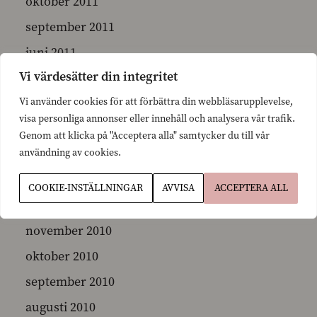
oktober 2011
september 2011
juni 2011
Vi värdesätter din integritet
maj 2011
Vi använder cookies för att förbättra din webbläsarupplevelse,
april 2011
visa personliga annonser eller innehåll och analysera vår trafik.
mars 2011
Genom att klicka på "Acceptera alla" samtycker du till vår
användning av cookies.
februari 2011
januari 2011
COOKIE-INSTÄLLNINGAR
AVVISA
ACCEPTERA ALL
december 2010
november 2010
oktober 2010
september 2010
augusti 2010