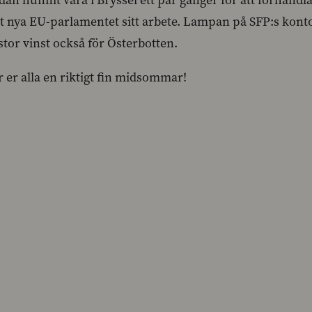
edan hunnit vara i Bryssel ett par gånger för att förhan
et nya EU-parlamentet sitt arbete. Lampan på SFP:s konto
stor vinst också för Österbotten.
 er alla en riktigt fin midsommar!