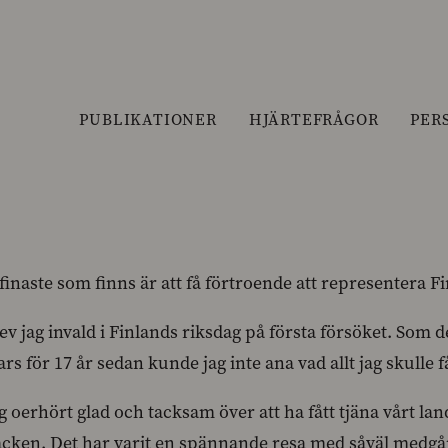
PUBLIKATIONER
HJÄRTEFRÅGOR
PER
finaste som finns är att få förtroende att representera Fi
ev jag invald i Finlands riksdag på första försöket. Som 
ars för 17 år sedan kunde jag inte ana vad allt jag skul
ag oerhört glad och tacksam över att ha fått tjäna vårt l
cken. Det har varit en spännande resa med såväl medgå