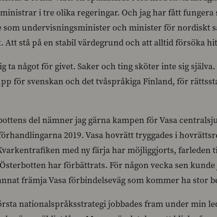
sministrar i tre olika regeringar. Och jag har fått funger
re som undervisningsminister och minister för nordiskt 
. Att stå på en stabil värdegrund och att alltid försöka h
rig ta något för givet. Saker och ting sköter inte sig själva.
 upp för svenskan och det tvåspråkiga Finland, för rättss
bottens del nämner jag gärna kampen för Vasa centralsju
örhandlingarna 2019. Vasa hovrätt tryggades i hovrättsre
Kvarkentrafiken med ny färja har möjliggjorts, farleden t
 Österbotten har förbättrats. För någon vecka sen kunde
 annat främja Vasa förbindelseväg som kommer ha stor be
örsta nationalspråksstrategi jobbades fram under min l