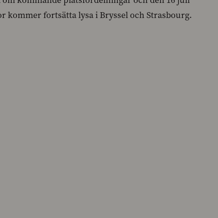
dla om kommande platsfördelningar och den 16 juli
r kommer fortsätta lysa i Bryssel och Strasbourg.