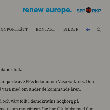
SONPORTRÄTT
KONTAKT
BILDER
nlands folk.
den fjärde av SFP:s ledamöter i Vasa valkrets. Den
le få vara med om under de kommande åren.
and och vårt folk i demokratins högborg på
ngar som motgångar. Jag har fått jobba med fem