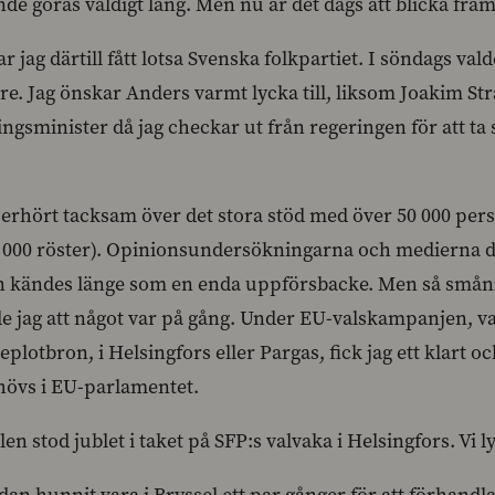
de göras väldigt lång. Men nu är det dags att blicka fram
har jag därtill fått lotsa Svenska folkpartiet. I söndags v
are. Jag önskar Anders varmt lycka till, liksom Joakim 
ingsminister då jag checkar ut från regeringen för att t
 oerhört tacksam över det stora stöd med över 50 000 per
2 000 röster). Opinionsundersökningarna och medierna 
n kändes länge som en enda uppförsbacke. Men så småni
e jag att något var på gång. Under EU-valskampanjen, vare
Replotbron, i Helsingfors eller Pargas, fick jag ett klart
hövs i EU-parlamentet.
len stod jublet i taket på SFP:s valvaka i Helsingfors. V