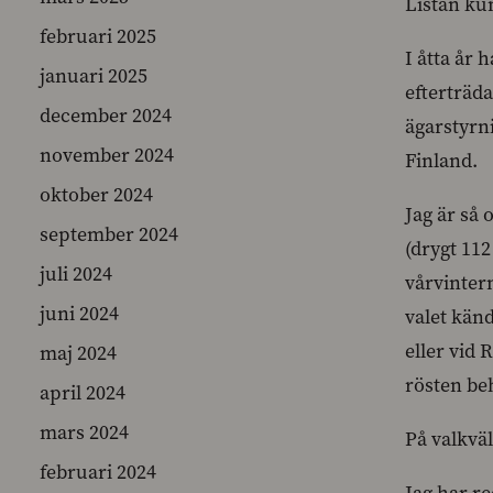
Listan kun
februari 2025
I åtta år 
januari 2025
efterträd
december 2024
ägarstyrn
november 2024
Finland.
oktober 2024
Jag är så
september 2024
(drygt 11
juli 2024
vårvinter
juni 2024
valet känd
eller vid 
maj 2024
rösten be
april 2024
mars 2024
På valkväl
februari 2024