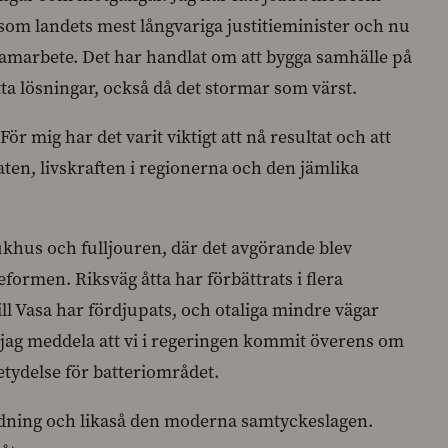
a som landets mest långvariga justitieminister och nu
samarbete. Det har handlat om att bygga samhälle på
itta lösningar, också då det stormar som värst.
 För mig har det varit viktigt att nå resultat och att
taten, livskraften i regionerna och den jämlika
khus och fulljouren, där det avgörande blev
formen. Riksväg åtta har förbättrats i flera
ill Vasa har fördjupats, och otaliga mindre vägar
 jag meddela att vi i regeringen kommit överens om
tydelse för batteriområdet.
edning och likaså den moderna samtyckeslagen.