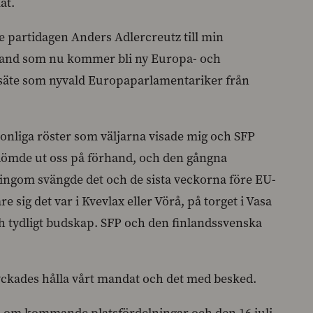
åt.
alde partidagen Anders Adlercreutz till min
Strand som nu kommer bli ny Europa- och
a säte som nyvald Europaparlamentariker från
sonliga röster som väljarna visade mig och SFP
dömde ut oss på förhand, och den gångna
ngom svängde det och de sista veckorna före EU-
 sig det var i Kvevlax eller Vörå, på torget i Vasa
 och tydligt budskap. SFP och den finlandssvenska
i lyckades hålla vårt mandat och det med besked.