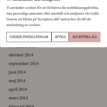
april 2015
Vi använder cookies för att förbättra din webbläsarupplevelse,
mars 2015
visa personliga annonser eller innehåll och analysera vår trafik.
Genom att klicka på "Acceptera alla" samtycker du till vår
februari 2015
användning av cookies.
januari 2015
COOKIE-INSTÄLLNINGAR
AVVISA
ACCEPTERA ALL
december 2014
november 2014
oktober 2014
september 2014
juni 2014
maj 2014
april 2014
mars 2014
februari 2014