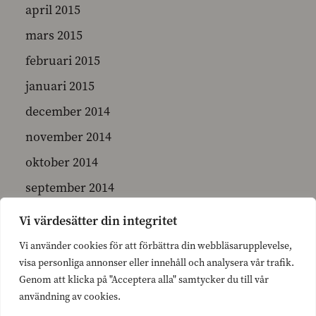
april 2015
mars 2015
februari 2015
januari 2015
december 2014
november 2014
oktober 2014
september 2014
juni 2014
Vi värdesätter din integritet
maj 2014
Vi använder cookies för att förbättra din webbläsarupplevelse,
april 2014
visa personliga annonser eller innehåll och analysera vår trafik.
Genom att klicka på "Acceptera alla" samtycker du till vår
mars 2014
användning av cookies.
februari 2014