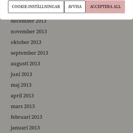
COOKIE-INSTÄLLNINGAR
AVVISA
ACCEPTERA ALL
januari 2014
december 2013
november 2013
oktober 2013
september 2013
augusti 2013
juni 2013
maj 2013
april 2013
mars 2013
februari 2013
januari 2013