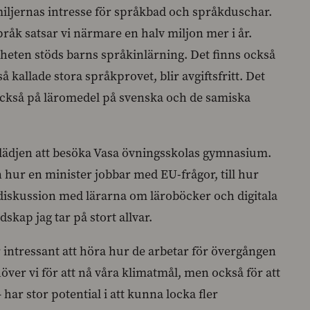
amiljernas intresse för språkbad och språkduschar.
åk satsar vi närmare en halv miljon mer i år.
eten stöds barns språkinlärning. Det finns också
kallade stora språkprovet, blir avgiftsfritt. Det
 också på läromedel på svenska och de samiska
 glädjen att besöka Vasa övningsskolas gymnasium.
n hur en minister jobbar med EU-frågor, till hur
diskussion med lärarna om läroböcker och digitala
kap jag tar på stort allvar.
 intressant att höra hur de arbetar för övergången
över vi för att nå våra klimatmål, men också för att
har stor potential i att kunna locka fler