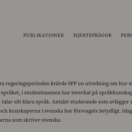
PUBLIKATIONER
HJÄRTEFRÅGOR
PER
ra regeringsperioden krävde SFP en utredning om hur slo
språket, i studentexamen har inverkat på språkkunskape
n talar sitt klara språk. Antalet studerande som avlägge
och kunskaperna i svenska har försvagats betydligt. Idag 
terna som skriver svenska.