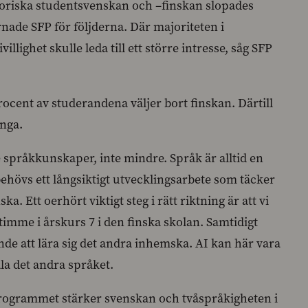
gatoriska studentsvenskan och –finskan slopades
nade SFP för följderna. Där majoriteten i
lighet skulle leda till ett större intresse, såg SFP
ocent av studerandena väljer bort finskan. Därtill
ånga.
e språkkunskaper, inte mindre. Språk är alltid en
ehövs ett långsiktigt utvecklingsarbete som täcker
. Ett oerhört viktigt steg i rätt riktning är att vi
mme i årskurs 7 i den finska skolan. Samtidigt
de att lära sig det andra inhemska. AI kan här vara
tala det andra språket.
ngsprogrammet stärker svenskan och tvåspråkigheten i