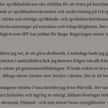
Fler språkbadslärare ska utbildas för att svara på barnf
nde av språkbadsverksamhet och undervisning på två spr
 stärka och utvidga språkbads- och språkduschverksamh
reta satsningar på svenskan och tvåspråkigheten. Det så 
 åtgärd som SFP har jobbat för länge. Regeringen satsar
bästa jag vet, är att göra skolbesök. I måndags hade jag
ektion i samhällslära fick jag besvara frågor om allt frå
n satsar på gymnasieutbildningen. Vi hade också en bra 
 Många elever önskar mer böcker i skolan. Det är ett buds
agens vistelse i Vasa besökte jag även Wärtsilä. Det var
bara bränslen och lagring av energi. Sådana lösningar beh
 ekonomi. Finland – och inte minst Vasas energikluster – 