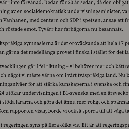
tyvärr inte förvånad. Redan för 20 år sedan, då den obli
ning av en socialdemokratisk undervisningsminister, var
 Vanhanen, med centern och SDP i spetsen, ansåg att frivil
ch röstade emot. Tyvärr har farhågorna nu besannats.
skspråkiga gymnasierna är det oroväckande att hela 17 pr
n gärna det medellånga provet i finska i stället för det l
vecklingen går i fel riktning – vi behöver mer och bättr
ch något vi måste värna om i vårt tvåspråkiga land. Nu b
dningsnivåer för att stärka kunskaperna i svenska och finska
24 utökar undervisningen i B1-svenska med en årsveckoti
i stöda lärarna och göra det ännu mer roligt och spännan
. Som rapporten visar, borde vi också sporra till att våga 
 i regeringen syns på flera olika vis. Ett är att regeri