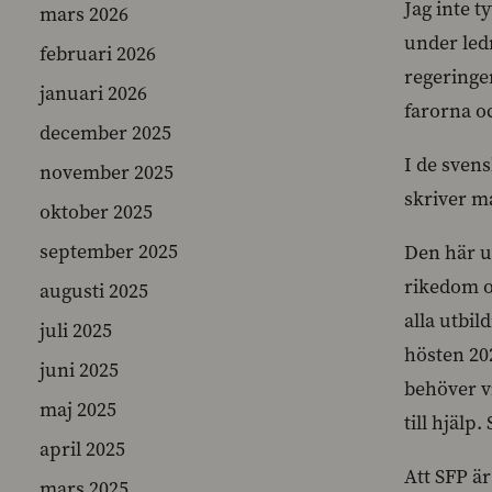
Jag inte 
mars 2026
under led
februari 2026
regeringen
januari 2026
farorna o
december 2025
I de sven
november 2025
skriver ma
oktober 2025
september 2025
Den här ut
rikedom o
augusti 2025
alla utbil
juli 2025
hösten 20
juni 2025
behöver v
maj 2025
till hjälp
april 2025
Att SFP är
mars 2025