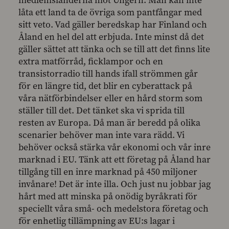
medlemsländerna mot Ungern. Man kan inte
låta ett land ta de övriga som pantfångar med
sitt veto. Vad gäller beredskap har Finland och
Åland en hel del att erbjuda. Inte minst då det
gäller sättet att tänka och se till att det finns lite
extra matförråd, ficklampor och en
transistorradio till hands ifall strömmen går
för en längre tid, det blir en cyberattack på
våra nätförbindelser eller en hård storm som
ställer till det. Det tänket ska vi sprida till
resten av Europa. Då man är beredd på olika
scenarier behöver man inte vara rädd. Vi
behöver också stärka vår ekonomi och vår inre
marknad i EU. Tänk att ett företag på Åland har
tillgång till en inre marknad på 450 miljoner
invånare! Det är inte illa. Och just nu jobbar jag
hårt med att minska på onödig byråkrati för
speciellt våra små- och medelstora företag och
för enhetlig tillämpning av EU:s lagar i