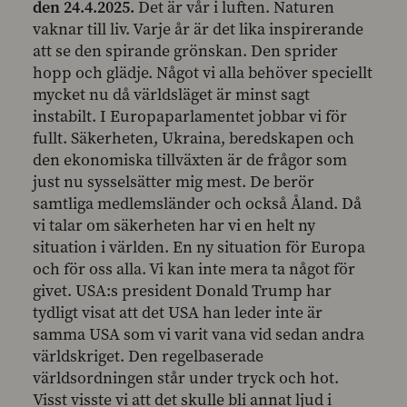
den 24.4.2025.
Det är vår i luften. Naturen
vaknar till liv. Varje år är det lika inspirerande
att se den spirande grönskan. Den sprider
hopp och glädje. Något vi alla behöver speciellt
mycket nu då världsläget är minst sagt
instabilt. I Europaparlamentet jobbar vi för
fullt. Säkerheten, Ukraina, beredskapen och
den ekonomiska tillväxten är de frågor som
just nu sysselsätter mig mest. De berör
samtliga medlemsländer och också Åland. Då
vi talar om säkerheten har vi en helt ny
situation i världen. En ny situation för Europa
och för oss alla. Vi kan inte mera ta något för
givet. USA:s president Donald Trump har
tydligt visat att det USA han leder inte är
samma USA som vi varit vana vid sedan andra
världskriget. Den regelbaserade
världsordningen står under tryck och hot.
Visst visste vi att det skulle bli annat ljud i