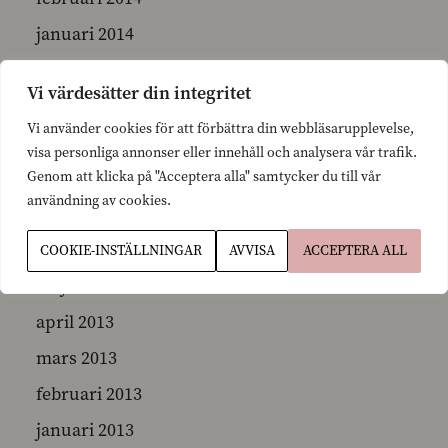
januari 2014
december 2013
Vi värdesätter din integritet
november 2013
Vi använder cookies för att förbättra din webbläsarupplevelse,
oktober 2013
visa personliga annonser eller innehåll och analysera vår trafik.
september 2013
Genom att klicka på "Acceptera alla" samtycker du till vår
användning av cookies.
augusti 2013
juni 2013
COOKIE-INSTÄLLNINGAR
AVVISA
ACCEPTERA ALL
maj 2013
april 2013
mars 2013
februari 2013
januari 2013