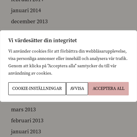
januari 2014
december 2013
november 2013
Vi värdesätter din integritet
oktober 2013
Vi använder cookies för att förbättra din webbläsarupplevelse,
september 2013
visa personliga annonser eller innehåll och analysera vår trafik.
augusti 2013
Genom att klicka på "Acceptera alla" samtycker du till vår
användning av cookies.
juni 2013
maj 2013
COOKIE-INSTÄLLNINGAR
AVVISA
ACCEPTERA ALL
april 2013
mars 2013
februari 2013
januari 2013