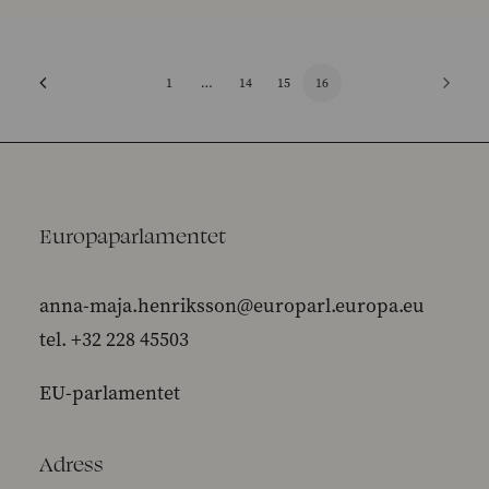
1
…
14
15
16
Europaparlamentet
anna-maja.henriksson@europarl.europa.eu
tel. +32 228 45503
EU-parlamentet
Adress