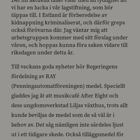
Det nu aktuella fallet visar med all tydlighet att
vi har en lucka i vår lagstiftning, som bör
täppas till. I Estland är förberedelse av
kidnappning kriminaliserat, och därför greps
också förövarna där. Jag väntar mig att
arbetsgruppen kommer med sitt förslag under
våren, och hoppas kunna föra saken vidare till
riksdagen under detta år.
Till veckans goda nyheter hör Regeringens
fördelning av RAY
(Penningautomatföreningen) medel. Speciellt
gladdes jag åt att musikcafé After Eight och
dess ungdomsverkstad Liljas växthus, trots allt
kunde beviljas de medel som de så väl är i
behov av. Det såg nämligen inte särdeles ljust
ut i ett tidigare skede. Också tilläggsmedel för