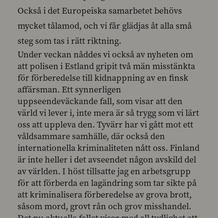
Också i det Europeiska samarbetet behövs
mycket tålamod, och vi får glädjas åt alla små
steg som tas i rätt riktning.
Under veckan nåddes vi också av nyheten om
att polisen i Estland gripit två män misstänkta
för förberedelse till kidnappning av en finsk
affärsman. Ett synnerligen
uppseendeväckande fall, som visar att den
värld vi lever i, inte mera är så trygg som vi lärt
oss att uppleva den. Tyvärr har vi gått mot ett
våldsammare samhälle, där också den
internationella kriminaliteten nått oss. Finland
är inte heller i det avseendet någon avskild del
av världen. I höst tillsatte jag en arbetsgrupp
för att förberda en lagändring som tar sikte på
att kriminalisera förberedelse av grova brott,
såsom mord, grovt rån och grov misshandel.